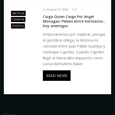
a
octubre 31, 2024
0
s
#NOTICIA
Caiga Quien Caiga Por Angel
OPINIÓN
Monagas: Peleas entre hermanos…
hoy enemigos
POLÍTICA
Empezaremos por explicar, porque
el gentilicio obliga, la historia no
contada entre Juan Pablo Guanipa y
Henrique Capriles. Cuando Capriles
llegó al Maracaibo impuesto como
cuota del bufete Baker
READ MORE
Buscar