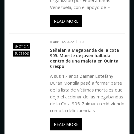
organizado por Fedecámaras
d
Venezuela, con el apoyo de F
e
READ MORE
e
abril 12, 2022
0
#NOTICIA
n
Señalan a Megabanda de la cota
SUCESOS
905: Muerte de joven hallada
dentro de una maleta en Quinta
t
Crespo
A sus 17 años Zaimar Estefany
r
Durán Montilla pasó a formar parte
de la lista de víctimas mortales que
dejó el accionar de las megabandas
a
de la Cota 905. Zaimar creció viendo
como la delincuencia s
d
READ MORE