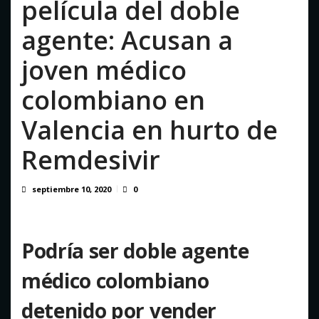
película del doble
septiembre revisión de su solicitud de l...
agosto 5, 2026
agente: Acusan a
Crisis migratoria en Ceuta deja 141 fallecidos,
según ONG
joven médico
agosto 5, 2026
colombiano en
Valencia en hurto de
Remdesivir
septiembre 10, 2020
0
Podría ser doble agente
médico colombiano
detenido por vender