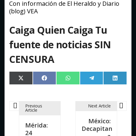
Con información de El Heraldo y Diario
(blog) VEA
Caiga Quien Caiga Tu
fuente de noticias SIN
CENSURA
Compartir
Compartir
Compartir
Compartir
Compart
X
Facebook
WhatsApp
Telegram
LinkedI
en
en
en
en
en
(Twitter)
Previous
Next Article
N
Article
México:
Mérida:
a
Decapitan
24