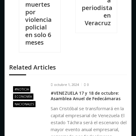
a
muertes
v
periodista
por
en
violencia
Veracruz
e
policial
en solo 6
g
meses
a
Related Articles
c
octubre 1, 2024
0
i
#NOTICIA
#VENEZUELA 17 y 18 de octubre:
ECONOMÍA
Asamblea Anuel de Fedecámaras
ó
NACIONALES
San Cristóbal se transformará en la
capital empresarial de Venezuela El
n
estado Táchira será el escenario del
mayor evento anual empresarial,