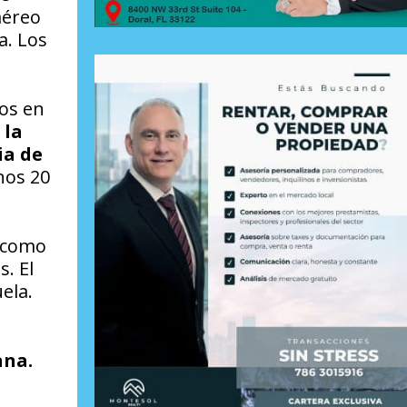
aéreo
a. Los
los en
 la
ia de
nos 20
 como
. El
ela.
ana.