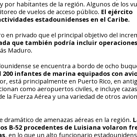
y por habitantes de la región. Algunos de los v
itoreo de vuelos de acceso público.
El ejército
actividades estadounidenses en el Caribe.
o en privado que el principal objetivo del incr
ada que también podría incluir operacione
lás Maduro.
dounidense se encuentra a bordo de ocho buqu
l 200 infantes de marina equipados con avi
r, está principalmente en Puerto Rico, en anti
onan como aeropuertos civiles, e incluye cazas
e la Fuerza Aérea y una variedad de otros avio
e dramático de amenazas aéreas en la región.
L
 B-52 procedentes de Luisiana volaron fr
as,
en lo que un alto funcionario estadouniden