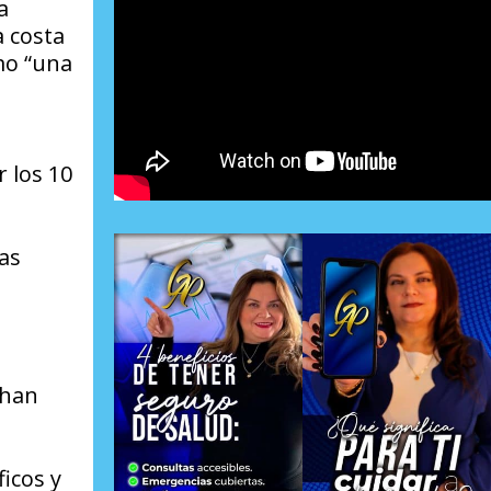
a
 costa
mo “una
 los 10
as
 han
ficos y