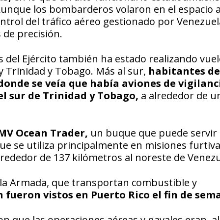
 Aunque los bombarderos volaron en el espacio 
ntrol del tráfico aéreo gestionado por Venezuel
de precisión.
s del Ejército también ha estado realizando vue
y Trinidad y Tobago. Más al sur,
habitantes de
donde se veía que había aviones de vigilanc
l sur de Trinidad y Tobago,
a alrededor de u
 MV Ocean Trader,
un buque que puede servir
e se utiliza principalmente en misiones furtivas
rededor de 137 kilómetros al noreste de Venezu
la Armada, que transportan combustible y
 fueron vistos en Puerto Rico el fin de sem
n que las operaciones aéreas y navales eran, al