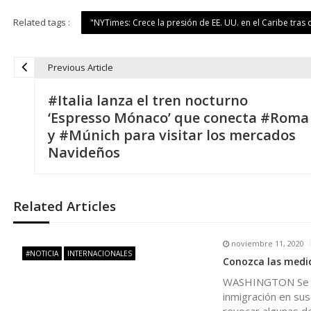
Related tags :
"NYTimes: Crece la presión de EE. UU. en el Caribe tras
Previous Article
N
#Italia lanza el tren nocturno
a
‘Espresso Mónaco’ que conecta #Roma
y #Múnich para visitar los mercados
v
Navideños
e
Related Articles
g
noviembre 11, 2020
a
#NOTICIA
INTERNACIONALES
Conozca las medid
WASHINGTON Se pr
c
inmigración en sus