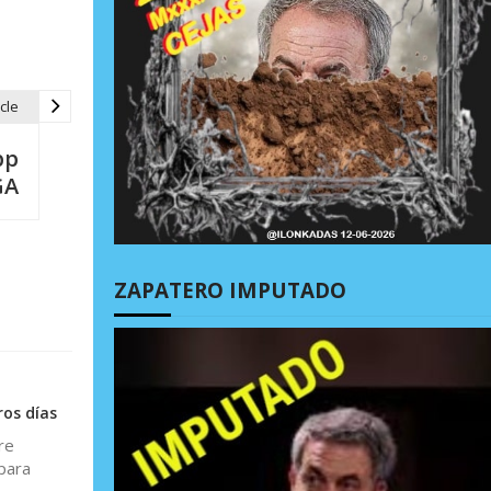
cle
pp
GA
ZAPATERO IMPUTADO
os días
re
para