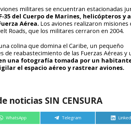
aviones militares se encuentran estacionadas jun
F-35 del Cuerpo de Marines, helicópteros y a
Fuerza Aérea.
Los aviones realizaron misiones
lt Roads, que los militares cerraron en 2004.
n una colina que domina el Caribe, un pequeño
s de reabastecimiento de las Fuerzas Aéreas y 
e en una fotografía tomada por un habitante
igilar el espacio aéreo y rastrear aviones.
de noticias SIN CENSURA
Compartir
Compartir
Compa
WhatsApp
Telegram
Linked
en
en
en