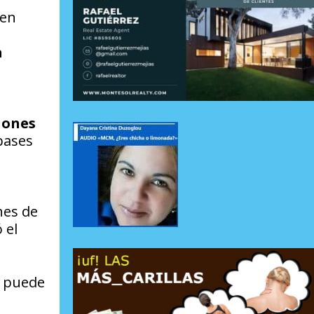
 en
a
iones
bases
nes de
 el
e puede