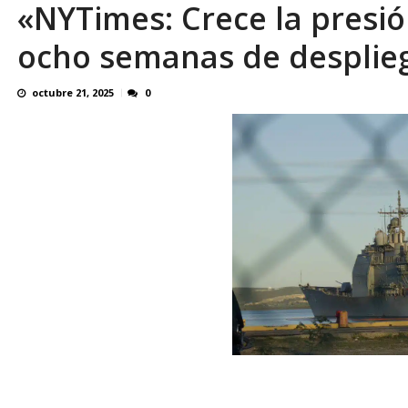
«NYTimes: Crece la presió
¿QUE PROTEGES TU? Por: Miguel Ángel L
ocho semanas de desplieg
octubre 21, 2025
0