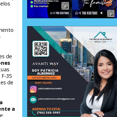
uelos
emento
s
es de
ones
guas
 F-35
nes de
a
ente a
se