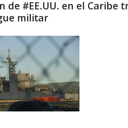
n de #EE.UU. en el Caribe t
eón R
AGOSTO 8, 2026
ue militar