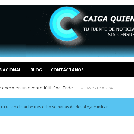
eón R
AGOSTO 8, 2026
tratégica, Realpolitik y el Desmante...
AGOSTO 8, 2026
 García
NACIONAL
BLOG
CONTÁCTANOS
AGOSTO 7, 2026
 enero en un evento fútil. Soc. Ende...
AGOSTO 8, 2026
osé Luis Centeno S
AGOSTO 8, 2026
eón R
AGOSTO 8, 2026
tratégica, Realpolitik y el Desmante...
AGOSTO 8, 2026
EE.UU. en el Caribe tras ocho semanas de despliegue militar
 García
AGOSTO 7, 2026
 enero en un evento fútil. Soc. Ende...
AGOSTO 8, 2026
osé Luis Centeno S
AGOSTO 8, 2026