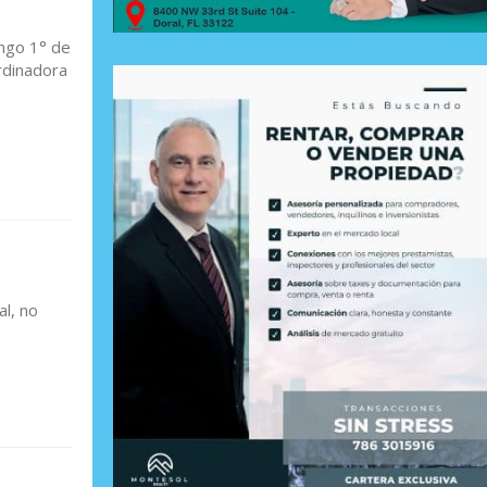
ingo 1° de
rdinadora
l, no