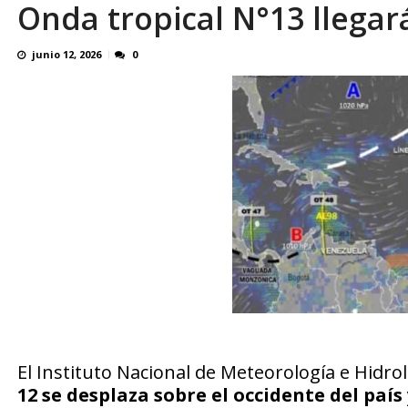
Onda tropical N°13 llegar
Familiares realizaron nueva vigilia en El Rod
junio 12, 2026
0
El Instituto Nacional de Meteorología e Hidro
12 se desplaza sobre el occidente del país