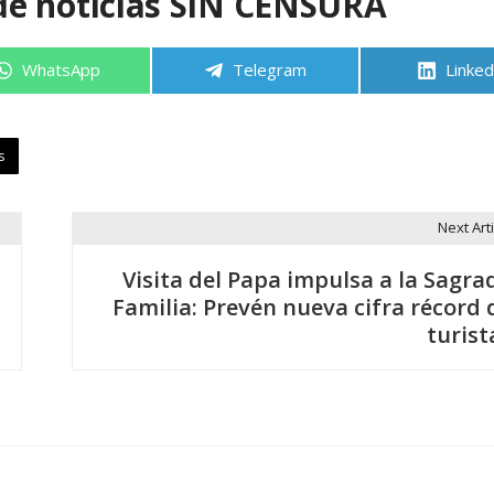
de noticias SIN CENSURA
Compartir
Compartir
Compa
WhatsApp
Telegram
Linked
en
en
en
s
Next Arti
Visita del Papa impulsa a la Sagra
Familia: Prevén nueva cifra récord 
turist