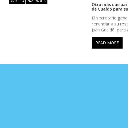
#NOTICIA
NACIONALES
Otro más que part
t
de Guaidó para su
El secretario gene
r
renunciar a su re
Juan Guaidó, para 
a
READ MORE
d
a
s