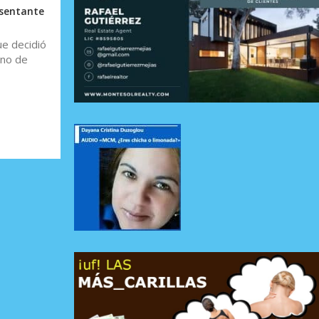
esentante
ue decidió
ino de