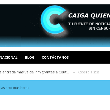
eo I por la libertad inmediata de l...
AGOSTO 5, 2026
ptiembre revisión de su solicitud de l...
AGOSTO 5, 2026
cidos, según ONG
NACIONAL
BLOG
CONTÁCTANOS
AGOSTO 5, 2026
a entrada masiva de inmigrantes a Ceut...
AGOSTO 5, 2026
álogo: La tragedia de Venezuela no admi...
AGOSTO 5, 2026
eo I por la libertad inmediata de l...
AGOSTO 5, 2026
ptiembre revisión de su solicitud de l...
AGOSTO 5, 2026
n las próximas horas
cidos, según ONG
AGOSTO 5, 2026
a entrada masiva de inmigrantes a Ceut...
AGOSTO 5, 2026
álogo: La tragedia de Venezuela no admi...
AGOSTO 5, 2026