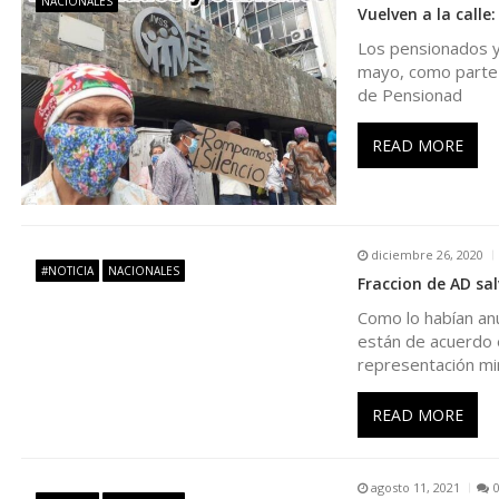
NACIONALES
Vuelven a la calle
a
Los pensionados y 
mayo, como parte 
c
de Pensionad
i
READ MORE
ó
n
diciembre 26, 2020
#NOTICIA
NACIONALES
Fraccion de AD sal
d
Como lo habían anu
están de acuerdo 
e
representación min
e
READ MORE
n
agosto 11, 2021