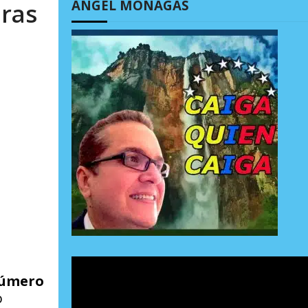
ÁNGEL MONAGAS
oras
número
o