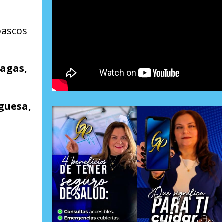
bascos
agas,
guesa,