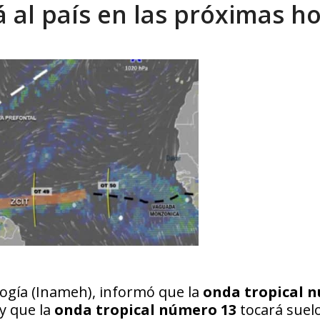
á al país en las próximas h
eo I por la libertad inmediata de l...
AGOSTO 5, 2026
logía (Inameh), informó que la
onda tropical 
y que la
onda tropical número
13
tocará suel