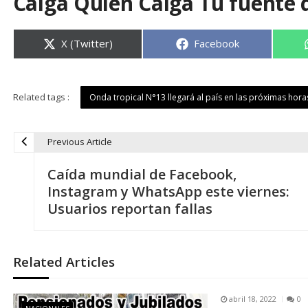
Caiga Quien Caiga Tu fuente 
Compartir
Compartir
X (Twitter)
Facebook
en
en
Related tags :
Onda tropical N°13 llegará al país en las próximas hora
Previous Article
N
Caída mundial de Facebook,
a
Instagram y WhatsApp este viernes:
Usuarios reportan fallas
v
e
Related Articles
g
abril 18, 2022
0