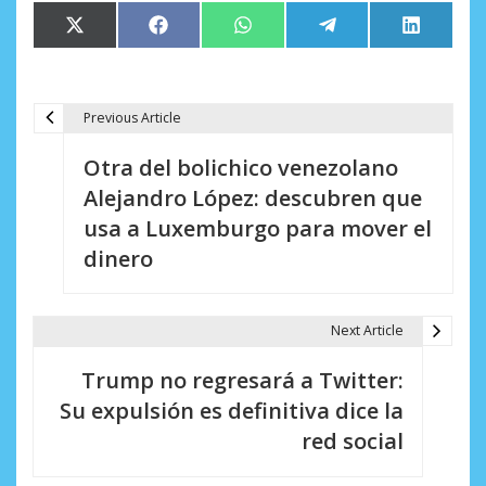
Compartir
Compartir
Compartir
Compartir
Comparti
X
Facebook
WhatsApp
Telegram
LinkedIn
en
en
en
en
en
(Twitter)
Previous Article
N
Otra del bolichico venezolano
a
Alejandro López: descubren que
v
usa a Luxemburgo para mover el
e
dinero
g
a
Next Article
c
Trump no regresará a Twitter:
i
Su expulsión es definitiva dice la
red social
ó