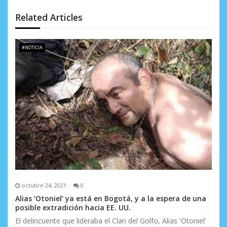
n
d
Related Articles
e
#NOTICIA
e
n
t
r
a
d
a
s
octubre 24, 2021
0
Alias ‘Otoniel’ ya está en Bogotá, y a la espera de una
posible extradición hacia EE. UU.
El delincuente que lideraba el Clan del Golfo, Alias 'Otoniel'