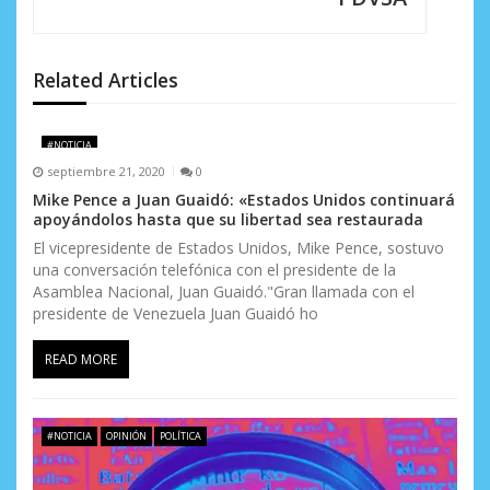
ó
n
Related Articles
d
e
#NOTICIA
septiembre 21, 2020
0
e
Mike Pence a Juan Guaidó: «Estados Unidos continuará
apoyándolos hasta que su libertad sea restaurada
n
El vicepresidente de Estados Unidos, Mike Pence, sostuvo
t
una conversación telefónica con el presidente de la
Asamblea Nacional, Juan Guaidó."Gran llamada con el
r
presidente de Venezuela Juan Guaidó ho
a
READ MORE
d
a
#NOTICIA
OPINIÓN
POLÍTICA
s