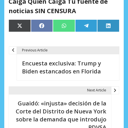
Caiga Quien Caiga Tu fuente de
noticias SIN CENSURA
Compartir
Compartir
Compartir
Compartir
Comparti
X
Facebook
WhatsApp
Telegram
LinkedIn
en
en
en
en
en
(Twitter)
Previous Article
N
Encuesta exclusiva: Trump y
a
Biden estancados en Florida
v
e
Next Article
g
Guaidó: «injusta» decisión de la
a
Corte del Distrito de Nueva York
c
sobre la demanda que introdujo
i
PDVSA