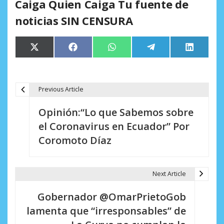
Caiga Quien Caiga Tu fuente de
noticias SIN CENSURA
Compartir
Compartir
Compartir
Compartir
Comparti
X
Facebook
WhatsApp
Telegram
LinkedIn
en
en
en
en
en
(Twitter)
Previous Article
N
Opinión:“Lo que Sabemos sobre
a
el Coronavirus en Ecuador” Por
v
Coromoto Díaz
e
g
Next Article
a
Gobernador @OmarPrietoGob
c
lamenta que “irresponsables” de