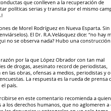
conductas que conlleven a la
recuperación de
ar políticas serias y transita por el mismo
cam
.!
iones de
Morel Rodríguez
en Nueva Esparta. Sin
nviárselos). El Dr. R.A.Velásquez dice: “no hay 
gui
no se observa nada?
Hubo una construcción 
 razón por la que
López Obrador
con tan
mal
les de drogas,
asesinato record de periodistas,
 en las obras, ofensas a medios, periodistas y o
 encuestas. La respuesta es
la rueda de prensa d
el país.
rcibirse en este comentario
recomienda
a quien
es a los derechos humanos,
que no aglomeren a 