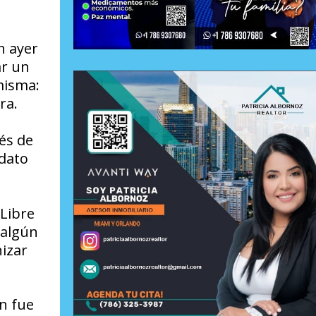
n ayer
ar un
misma:
ra.
és de
dato
 Libre
 algún
izar
én
fue