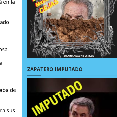
á en la
tado
osa.
a
ZAPATERO IMPUTADO
aba de
ra sus