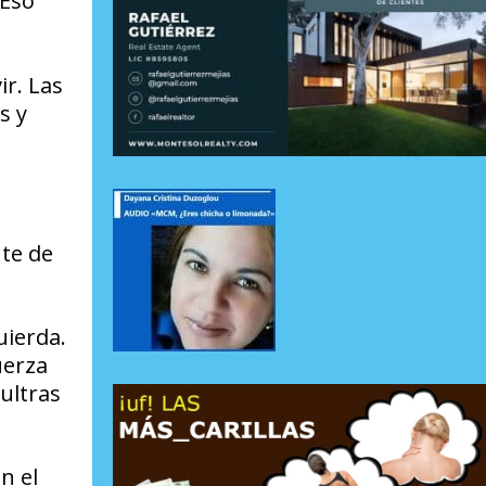
 Eso
ir. Las
s y
te de
ierda.
uerza
ultras
n el