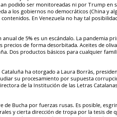
an podido ser monitoreadas ni por Trump en 
eda a los gobiernos
no democráticos
(China y al
 contenidos. En Venezuela no hay tal posibilidad
ón anual de 5%
es un escándalo. La pandemia pr
os precios
de forma desorbitada. Aceites de oliva
a. Dos productos básicos para cualquier famili
de Cataluña ha otorgado a Laura Borràs,
presiden
studiar su procesamiento por
supuesta corrupci
ectora de la Institución de las Letras Catalanas
re de Bucha por fuerzas rusas. Es posible, esgr
ales y cierta dirección
de tropa por la tesis de 