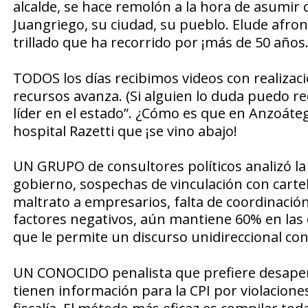
alcalde,
se hace remolón a la hora de asumir 
Juangriego,
su ciudad, su pueblo. Elude afront
trillado
que ha recorrido por
¡más de 50 años.
TODOS
los días recibimos videos con realizac
recursos avanza. (Si alguien lo duda puedo ree
líder en el estado”. ¿Cómo es que en Anzoáte
hospital Razetti que ¡se vino abajo!
UN GRUPO de consultores políticos
analizó la
gobierno,
sospechas de vinculación con carte
maltrato a empresarios, falta de coordinación
factores negativos, aún mantiene
60%
en las
que le permite un discurso
unidireccional
con 
UN CONOCIDO penalista
que prefiere desape
tienen información para la CPI por
violacion