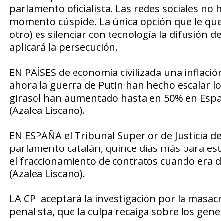
parlamento oficialista. Las
redes sociales
no h
momento cúspide. La única opción que le qu
otro) es
silenciar con tecnología
la difusión de
aplicará la persecución.
EN PAÍSES
de economía civilizada una
inflaci
ahora la guerra de Putin han hecho
escalar l
girasol han aumentado hasta en 50% en Españ
(Azalea Liscano).
EN ESPAÑA
el Tribunal Superior de Justicia 
parlamento
catalán, quince días más para e
el fraccionamiento de contratos cuando era dir
(Azalea Liscano).
LA CPI aceptará
la investigación por la masac
penalista, que
la culpa
recaiga sobre los
gener