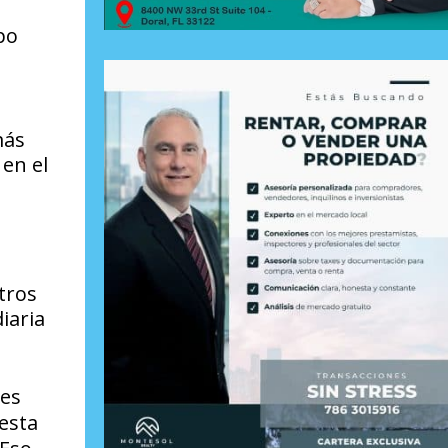
po
más
en el
tros
iaria
es
esta