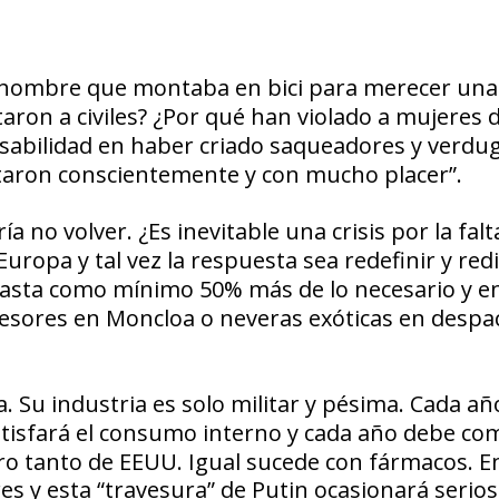
l hombre que montaba en bici para merecer una
aron a civiles? ¿Por qué han
violado a mujeres 
sabilidad en
haber criado saqueadores y verdug
ataron conscientemente y con mucho placer”.
 no volver. ¿Es inevitable una crisis por la falt
Europa
y tal vez la respuesta sea
redefinir y red
 gasta como mínimo
50% más de lo necesario
y e
sesores
en Moncloa o
neveras exóticas
en despa
 Su industria es solo
militar y pésima.
Cada año
tisfará el consumo interno
y cada año debe co
ro tanto de EEUU. Igual sucede con fármacos. En
s y esta “travesura” de Putin ocasionará serios