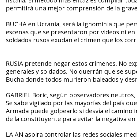
fiscalía. El método más eficaz es
compilar toda
permitirá una mejor comprensión de la
grave
BUCHA en Ucrania,
será
la ignominia
que pers
escenas que se presentaron por videos ni en l
soldados rusos
exudan el crimen que los corr
RUSIA pretende negar
estos crímenes. No exp
generales y soldados. No querrán que se su
Bucha donde todos murieron baleados y de
GABRIEL Boric,
según observadores neutros, 
Se sabe
vigilado por las mayorías del país
que 
Armada
puede golpearlo si desvía el camino i
de la constituyente para evitar la negativa e
LA AN aspira controlar
las redes sociales medi