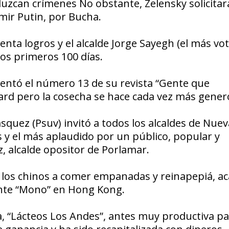
aduzcan crímenes No obstante,
Zelensky solicitar
imir Putin, por Bucha.
enta logros y el alcalde
Jorge Sayegh
(el más vo
los
primeros 100 días
.
esentó el número 13 de su revista “Gente que
hard pero
la cosecha
se hace cada vez más gener
ásquez
(Psuv) invitó a todos los alcaldes de Nuev
s
y el
más aplaudido
por un público, popular y
z,
alcalde opositor de Porlamar.
los chinos a comer empanadas y reinapepiá, ac
ante
“Mono”
en Hong Kong.
, “Lácteos Los Andes”,
antes muy productiva
pa