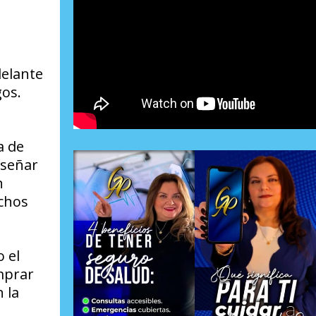
delante
os.
a de
iseñar
n
chos
 el
mprar
 la