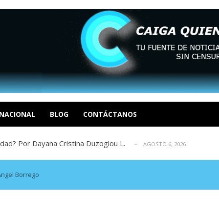
tica de derechos humanos en el Minister...
AGOSTO 6, 2026
 en un mercado impulsado por el auge de...
AGOSTO 6, 2026
o en La Guaira que hasta ahora no había ...
NACIONAL
BLOG
CONTÁCTANOS
AGOSTO 6, 2026
idad? Por Dayana Cristina Duzoglou L.
AGOSTO 6, 2026
xcusas, apagones y promesas incumplidas...
AGOSTO 6, 2026
tica de derechos humanos en el Minister...
AGOSTO 6, 2026
 en un mercado impulsado por el auge de...
AGOSTO 6, 2026
Ángel Borrego
o en La Guaira que hasta ahora no había ...
AGOSTO 6, 2026
idad? Por Dayana Cristina Duzoglou L.
AGOSTO 6, 2026
xcusas, apagones y promesas incumplidas...
AGOSTO 6, 2026