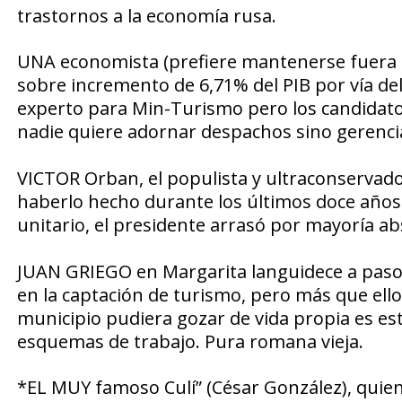
trastornos a la economía rusa.
UNA economista
(prefiere mantenerse fuera d
sobre
incremento de 6,71% del PIB
por vía de
experto para Min-Turismo
pero los candidat
nadie quiere adornar despachos sino
gerencia
VICTOR Orban,
el populista y
ultraconservad
haberlo hecho durante los últimos doce años
unitario,
el presidente arrasó por mayoría ab
JUAN GRIEGO
en Margarita
languidece
a paso
en la captación de turismo, pero
más que ello
municipio pudiera gozar de
vida propia
es es
esquemas de trabajo. Pura romana vieja.
*EL MUY famoso Culí” (César González), quien