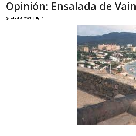
Opinión: Ensalada de Vain
OVP denunció 15 años de violación sistemá
abril 4, 2022
0