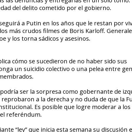
s las denuncias
y entregarlas en un solo tomo.
dad del delito
cometido por el gobierno.
eguirá a Putin en los años que le restan por viv
os más crudos filmes de Boris Karloff.
Generale
oe y los torna
sádicos y asesinos.
lica cómo se sucedieron de no haber sido sus
ponga un
suicidio colectivo
o una pelea entre gen
smembrados.
podría ser la
sorpresa
como gobernante de izqu
reprobaron a la derecha y no duda de que la
F
nstitucional. Es posible que logre moderar a los 
n el referéndum.
ante “ley” que inicia esta semana su discusión e