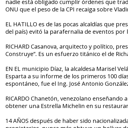
nadie está obligado cumplir órdenes que tr
ONU
que el peso de la CPI recaiga sobre Vlad
EL HATILLO
es de las pocas alcaldías que pres
del país) evitó la parafernalia de eventos por 
RICHARD Casanova,
arquitecto y político, pr
Construye”. Es un esfuerzo titánico el de Ric
EN EL municipio Díaz,
la alcaldesa
Marisel Vel
Esparta a su informe de los
primeros 100 día
espontáneo, fue el
Ing. José Antonio Gonzále
RICARDO Chanetón,
venezolano enseñando a 
obtener una Estrella Michelin en su restaur
14 AÑOS después
de haber sido nacionalizada