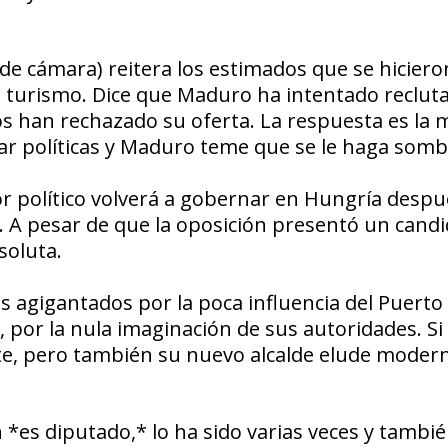
e cámara) reitera los estimados que se hiciero
l turismo. Dice que Maduro ha intentado
reclut
os han
rechazado
su oferta. La respuesta es la 
r políticas
y Maduro teme que se le haga somb
or
político volverá a gobernar en
Hungría
despu
. A pesar de que la oposición presentó un
candi
soluta.
s agigantados por la poca influencia del Puerto
,
por la nula imaginación de sus autoridades. Si
te, pero también su
nuevo alcalde
elude modern
 *es diputado,* lo ha sido varias veces y tambi