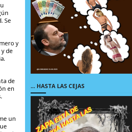
su
gún
. Se
imero y
 y de
a.
ta de
… HASTA LAS CEJAS
ón
en
.
ime un
que