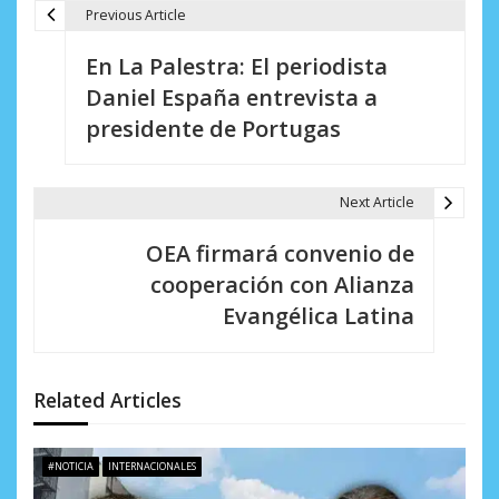
Previous Article
N
En La Palestra: El periodista
a
Daniel España entrevista a
v
presidente de Portugas
e
g
Next Article
a
OEA firmará convenio de
c
cooperación con Alianza
i
Evangélica Latina
ó
n
Related Articles
d
e
#NOTICIA
INTERNACIONALES