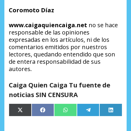
Coromoto Díaz
www.caigaquiencaiga.net
no se hace
responsable de las opiniones
expresadas en los artículos, ni de los
comentarios emitidos por nuestros
lectores, quedando entendido que son
de entera responsabilidad de sus
autores.
Caiga Quien Caiga Tu fuente de
noticias SIN CENSURA
Compartir
Compartir
Compartir
Compartir
Comparti
X
Facebook
WhatsApp
Telegram
LinkedIn
en
en
en
en
en
(Twitter)