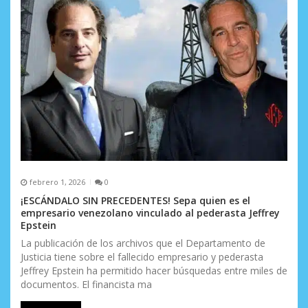
e
n
t
r
a
d
a
s
febrero 1, 2026
0
¡ESCÁNDALO SIN PRECEDENTES! Sepa quien es el
empresario venezolano vinculado al pederasta Jeffrey
Epstein
La publicación de los archivos que el Departamento de
Justicia tiene sobre el fallecido empresario y pederasta
Jeffrey Epstein ha permitido hacer búsquedas entre miles de
documentos. El financista ma