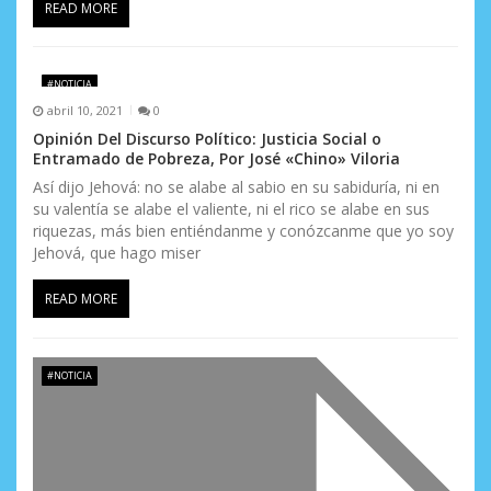
READ MORE
#NOTICIA
abril 10, 2021
0
Opinión Del Discurso Político: Justicia Social o
Entramado de Pobreza, Por José «Chino» Viloria
Así dijo Jehová: no se alabe al sabio en su sabiduría, ni en
su valentía se alabe el valiente, ni el rico se alabe en sus
riquezas, más bien entiéndanme y conózcanme que yo soy
Jehová, que hago miser
READ MORE
#NOTICIA