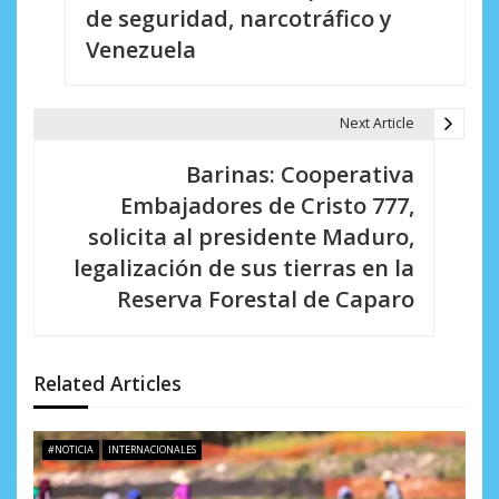
de seguridad, narcotráfico y
v
Venezuela
e
g
Next Article
a
Barinas: Cooperativa
c
Embajadores de Cristo 777,
i
solicita al presidente Maduro,
legalización de sus tierras en la
ó
Reserva Forestal de Caparo
n
d
Related Articles
e
e
#NOTICIA
INTERNACIONALES
n