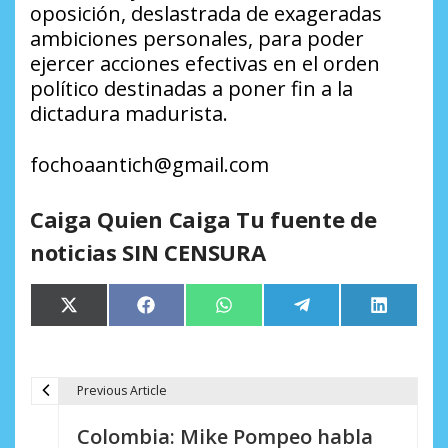
oposición, deslastrada de exageradas
ambiciones personales, para poder
ejercer acciones efectivas en el orden
político destinadas a poner fin a la
dictadura madurista.
fochoaantich@gmail.com
Caiga Quien Caiga Tu fuente de
noticias SIN CENSURA
Compartir
Compartir
Compartir
Compartir
Comparti
X
Facebook
WhatsApp
Telegram
LinkedIn
en
en
en
en
en
(Twitter)
Previous Article
N
Colombia: Mike Pompeo habla
a