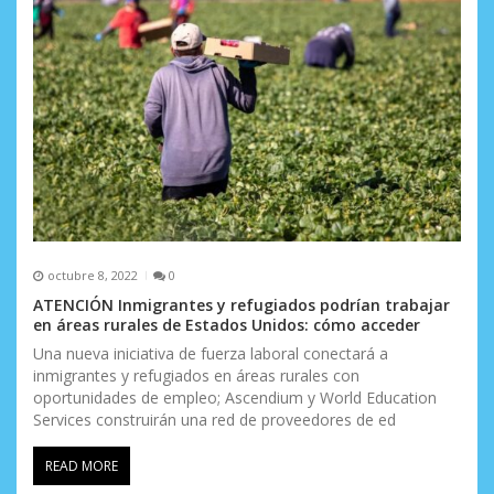
t
r
a
d
a
s
octubre 8, 2022
0
ATENCIÓN Inmigrantes y refugiados podrían trabajar
en áreas rurales de Estados Unidos: cómo acceder
Una nueva iniciativa de fuerza laboral conectará a
inmigrantes y refugiados en áreas rurales con
oportunidades de empleo; Ascendium y World Education
Services construirán una red de proveedores de ed
READ MORE