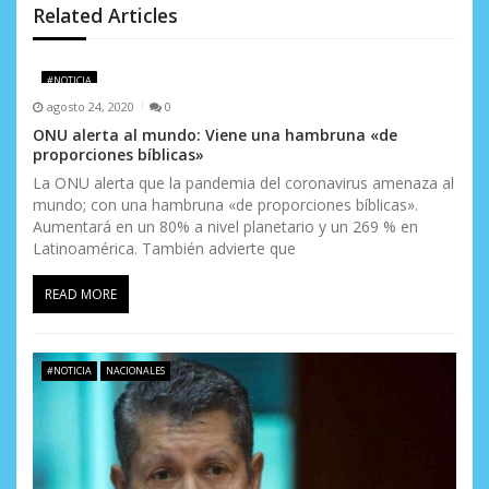
n
Related Articles
d
e
#NOTICIA
agosto 24, 2020
0
e
ONU alerta al mundo: Viene una hambruna «de
proporciones bíblicas»
n
La ONU alerta que la pandemia del coronavirus amenaza al
t
mundo; con una hambruna «de proporciones bíblicas».
Aumentará en un 80% a nivel planetario y un 269 % en
r
Latinoamérica. También advierte que
a
READ MORE
d
a
#NOTICIA
NACIONALES
s