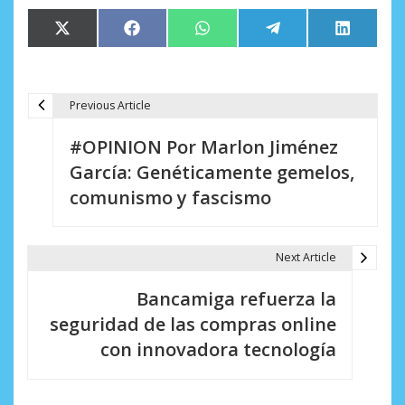
Compartir
Compartir
Compartir
Compartir
Comparti
X
Facebook
WhatsApp
Telegram
LinkedIn
en
en
en
en
en
(Twitter)
Previous Article
N
#OPINION Por Marlon Jiménez
a
García: Genéticamente gemelos,
v
comunismo y fascismo
e
g
Next Article
a
Bancamiga refuerza la
c
seguridad de las compras online
i
con innovadora tecnología
ó