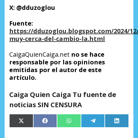
X: @dduzoglou
Fuente:
https://dduzoglou.blogspot.com/2024/12
muy-cerca-del-cambio-la.html
CaigaQuienCaiga.net
no se hace
responsable por las opiniones
emitidas por el autor de este
artículo.
Caiga Quien Caiga Tu fuente de
noticias SIN CENSURA
Compartir
Compartir
Compartir
Compartir
Comparti
X
Facebook
WhatsApp
Telegram
LinkedIn
en
en
en
en
en
(Twitter)