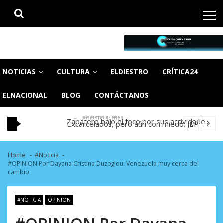
Skip
Skip
to
to
navigation
content
CaigaQuienCaiga.net
Tu fuente de noticias SIN CENSURA
Reino Unido dejará millonaria donación
médica en Venezuela tras finalizar su mis...
Subastan cena con Ozzie Guillén para
NOTICIAS
CULTURA
ELDIESTRO
CRÍTICA24
AGOSTO 9, 2026
recaudar fondos para afectados por los
Atentado con drones explosivos en
terr...
Colombia deja un policía muerto
Presunta investigación del FBI coloca a
ELNACIONAL
BLOG
CONTÁCTANOS
AGOSTO 9, 2026
AGOSTO 9, 2026
Zapatero bajo el foco por sus actividade...
Excarcelados, pero aún con miedo: JEP
AGOSTO 9, 2026
denunció las secuelas que deja la prisión ...
Reino Unido dejará millonaria donación
AGOSTO 9, 2026
médica en Venezuela tras finalizar su mis...
Subastan cena con Ozzie Guillén para
AGOSTO 9, 2026
recaudar fondos para afectados por los
Atentado con drones explosivos en
Home
#Noticia
terr...
#OPINION Por Dayana Cristina Duzoglou: Venezuela muy cerca del
Colombia deja un policía muerto
Presunta investigación del FBI coloca a
cambio
AGOSTO 9, 2026
AGOSTO 9, 2026
Zapatero bajo el foco por sus actividade...
Excarcelados, pero aún con miedo: JEP
AGOSTO 9, 2026
denunció las secuelas que deja la prisión ...
Reino Unido dejará millonaria donación
#NOTICIA
OPINIÓN
AGOSTO 9, 2026
médica en Venezuela tras finalizar su mis...
#OPINION Por Dayana