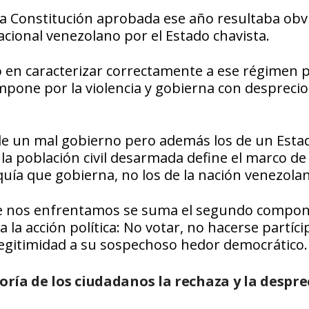
a Constitución aprobada ese año resultaba obv
acional venezolano por el Estado chavista.
en caracterizar correctamente a ese régimen po
mpone por la violencia y gobierna con desprecio
s de un mal gobierno pero además los de un Esta
la población civil desarmada define el marco de
rquía que gobierna, no los de la nación venezola
o que nos enfrentamos se suma el segundo compo
 la acción política: No votar, no hacerse partíci
e legitimidad a su sospechoso hedor democrático.
oría de los ciudadanos la rechaza y la despre