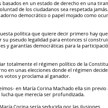
os basados en un estado de derecho en una tiran
voluntad de los ciudadanos sea respetada jamás.
n adorno democrático o papel mojado como ocur
uesta política que quiere decir primero hay que
ir su pseudo legalidad para entonces sí construi
es y garantías democráticas para la participaci
ar totalmente el régimen político de la Constit
no en unas elecciones donde el régimen decide
os votos y proclama al ganador.
ímos- en María Corina Machado ella sin previo 
e lucha que merecía ser profundizada.
María Corina sería seducida por las ilusiones