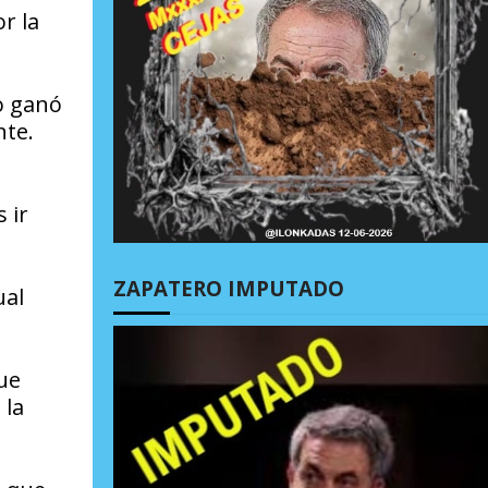
r la
o ganó
nte.
 ir
ZAPATERO IMPUTADO
ual
ue
 la