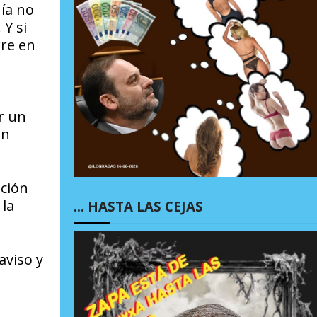
ía no
 Y si
re en
r un
ón
ución
 la
… HASTA LAS CEJAS
aviso y