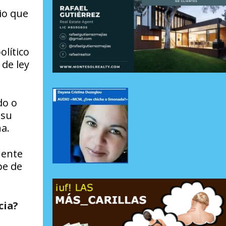
io que
lítico
 de ley
do o
 su
na.
nente
pe de
cia?