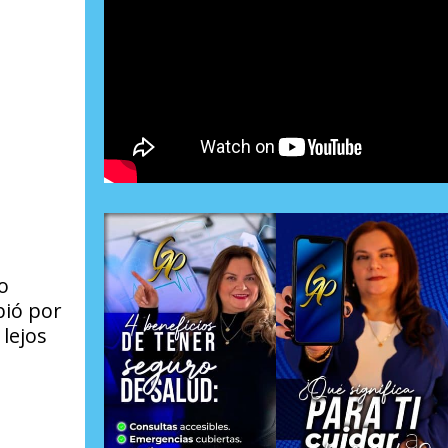
o
bió por
lejos