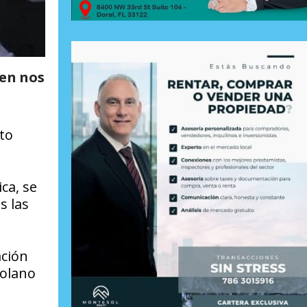
ien nos
to
ca, se
s las
ación
zolano