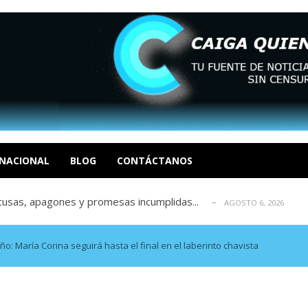
tica de derechos humanos en el Minister...
AGOSTO 6, 2026
 en un mercado impulsado por el auge de...
AGOSTO 6, 2026
o en La Guaira que hasta ahora no había ...
AGOSTO 6, 2026
idad? Por Dayana Cristina Duzoglou L.
NACIONAL
BLOG
CONTÁCTANOS
AGOSTO 6, 2026
xcusas, apagones y promesas incumplidas...
AGOSTO 6, 2026
tica de derechos humanos en el Minister...
AGOSTO 6, 2026
 en un mercado impulsado por el auge de...
AGOSTO 6, 2026
o en La Guaira que hasta ahora no había ...
AGOSTO 6, 2026
 María Corina seguirá hasta el final en el laberinto chavista
idad? Por Dayana Cristina Duzoglou L.
AGOSTO 6, 2026
xcusas, apagones y promesas incumplidas...
AGOSTO 6, 2026
tica de derechos humanos en el Minister...
AGOSTO 6, 2026