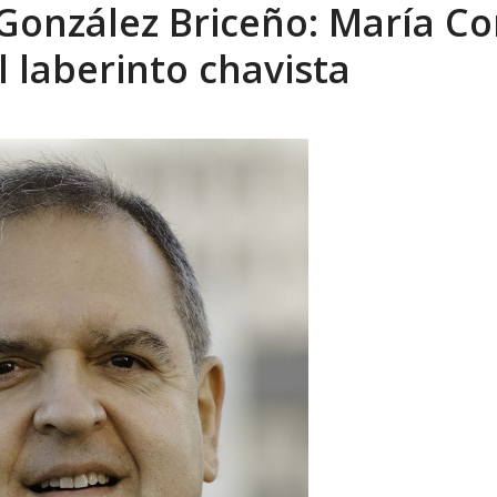
onzález Briceño: María Co
l laberinto chavista