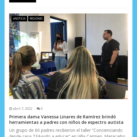
d
a
#NOTICIA
REGIONES
s
abril 7, 2022
0
Primera dama Vanessa Linares de Ramírez brindó
herramientas a padres con niños de espectro autista
Un grupo de 60 padres recibieron el taller “Concienciando
desde casa TEAyudo a educar” en Villa Carmen. Maracaibo,