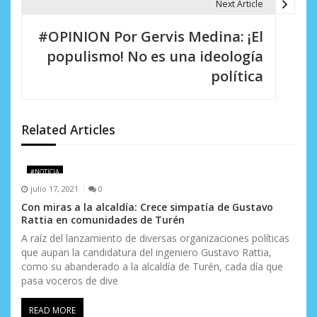
Next Article
a
#OPINION Por Gervis Medina: ¡El
c
populismo! No es una ideología
i
política
ó
n
Related Articles
d
e
#NOTICIA
julio 17, 2021
0
e
Con miras a la alcaldía: Crece simpatía de Gustavo
Rattia en comunidades de Turén
n
A raíz del lanzamiento de diversas organizaciones políticas
t
que aupan la candidatura del ingeniero Gustavo Rattia,
como su abanderado a la alcaldía de Turén, cada día que
r
pasa voceros de dive
a
READ MORE