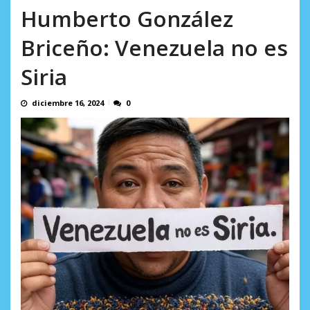
incumplidas...
Humberto González
AGOSTO 6, 2026
Briceño: Venezuela no es
Siria
diciembre 16, 2024
0