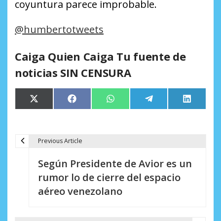
coyuntura parece improbable.
@humbertotweets
Caiga Quien Caiga Tu fuente de
noticias SIN CENSURA
Compartir
Compartir
Compartir
Compartir
Comparti
X
Facebook
WhatsApp
Telegram
LinkedIn
en
en
en
en
en
(Twitter)
Previous Article
N
Según Presidente de Avior es un
a
rumor lo de cierre del espacio
v
aéreo venezolano
e
g