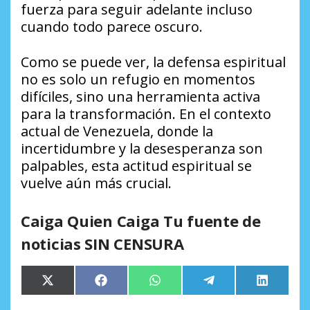
fuerza para seguir adelante incluso
cuando todo parece oscuro.
Como se puede ver, la defensa espiritual
no es solo un refugio en momentos
difíciles, sino una herramienta activa
para la transformación. En el contexto
actual de Venezuela, donde la
incertidumbre y la desesperanza son
palpables, esta actitud espiritual se
vuelve aún más crucial.
Caiga Quien Caiga Tu fuente de
noticias SIN CENSURA
Compartir
Compartir
Compartir
Compartir
Comparti
X
Facebook
WhatsApp
Telegram
LinkedIn
en
en
en
en
en
(Twitter)