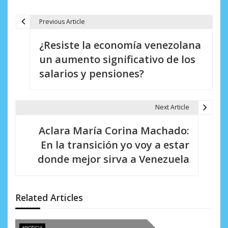
Previous Article
N
¿Resiste la economía venezolana
a
un aumento significativo de los
v
salarios y pensiones?
e
g
Next Article
a
Aclara María Corina Machado:
c
En la transición yo voy a estar
i
donde mejor sirva a Venezuela
ó
n
Related Articles
d
#NOTICIA