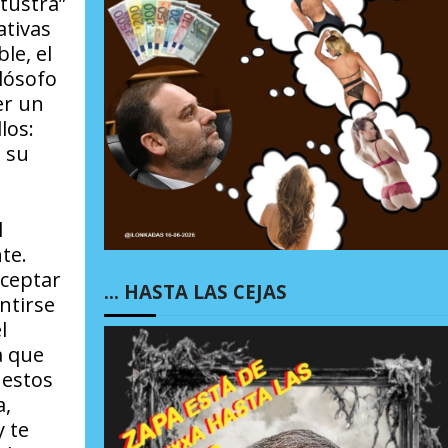
tustra”
ativas
le, el
ilósofo
er un
los:
 su
l
te.
aceptar
… HASTA LAS CEJAS
ntirse
l
a que
uestos
a,
 te