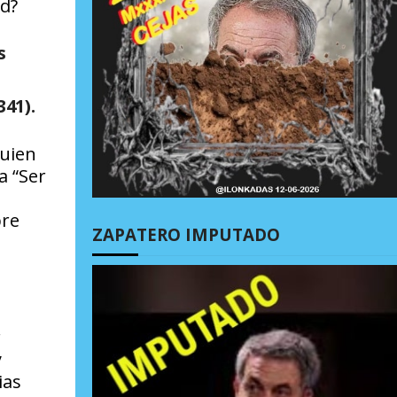
ad?
s
341).
quien
a “Ser
pre
ZAPATERO IMPUTADO
r
y
ias