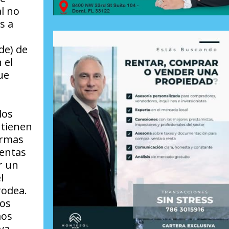
l no
s a
de) de
 el
ue
dos
 tienen
ormas
lentas
r un
l
rodea.
nos
mos
ya