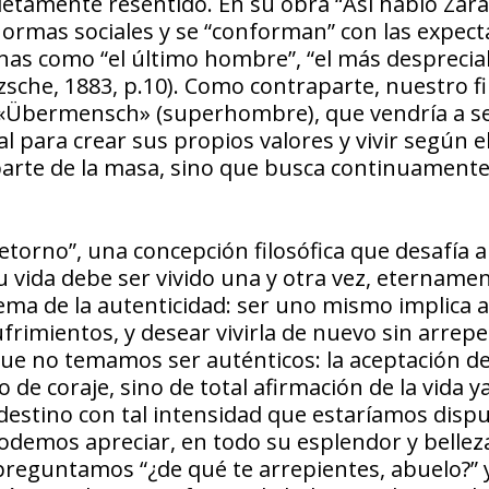
letamente resentido. En su obra “Así habló Zara
normas sociales y se “conforman” con las expect
nas como “el último hombre”, “el más despreciab
tzsche, 1883, p.10). Como contraparte, nuestro f
l «Übermensch» (superhombre), que vendría a s
 para crear sus propios valores y vivir según el
arte de la masa, sino que busca continuamente
etorno”, una concepción filosófica que desafía a
vida debe ser vivido una y otra vez, eternamen
ema de la autenticidad: ser uno mismo implica 
sufrimientos, y desear vivirla de nuevo sin arrepe
ue no temamos ser auténticos: la aceptación de
de coraje, sino de total afirmación de la vida y
stino con tal intensidad que estaríamos disp
podemos apreciar, en todo su esplendor y bellez
reguntamos “¿de qué te arrepientes, abuelo?” y