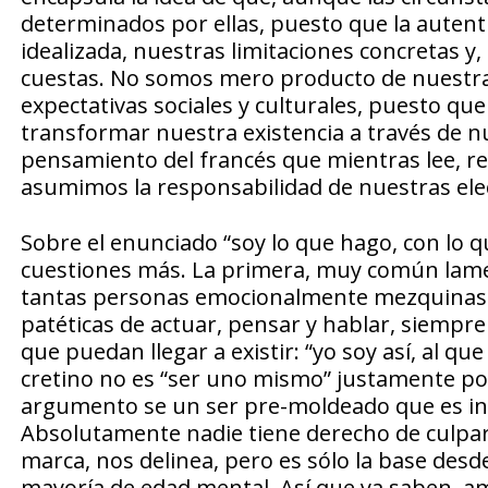
determinados por ellas, puesto que la autenti
idealizada, nuestras limitaciones concretas y, 
cuestas. No somos mero producto de nuestra in
expectativas sociales y culturales, puesto q
transformar nuestra existencia a través de nu
pensamiento del francés que mientras lee, re
asumimos la responsabilidad de nuestras elec
Sobre el enunciado “soy lo que hago, con lo 
cuestiones más. La primera, muy común lame
tantas personas emocionalmente mezquinas 
patéticas de actuar, pensar y hablar, siempre 
que puedan llegar a existir: “yo soy así, al qu
cretino no es “ser uno mismo” justamente porq
argumento se un ser pre-moldeado que es inc
Absolutamente nadie tiene derecho de culpar 
marca, nos delinea, pero es sólo la base de
mayoría de edad mental. Así que ya saben, ama