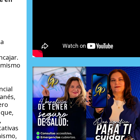
la
ncajar.
o mismo
ncial
danés,
ero
 que,
,
tativas
mismo,