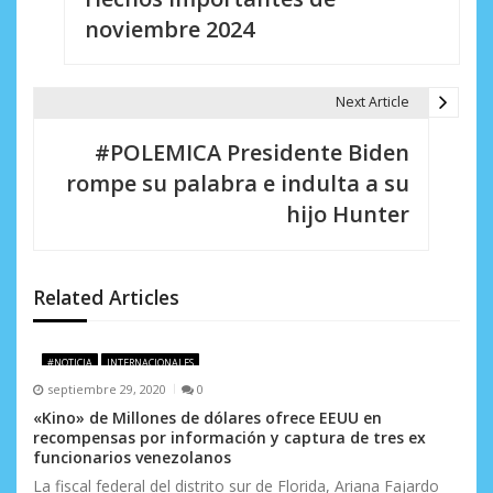
a
noviembre 2024
v
e
Next Article
g
#POLEMICA Presidente Biden
a
rompe su palabra e indulta a su
c
hijo Hunter
i
ó
Related Articles
n
d
#NOTICIA
INTERNACIONALES
septiembre 29, 2020
0
e
«Kino» de Millones de dólares ofrece EEUU en
e
recompensas por información y captura de tres ex
funcionarios venezolanos
n
La fiscal federal del distrito sur de Florida, Ariana Fajardo