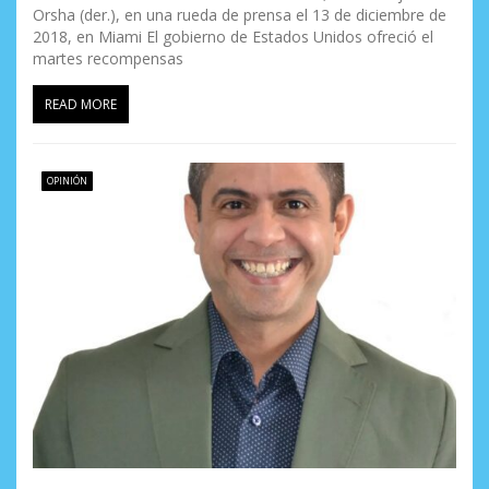
Orsha (der.), en una rueda de prensa el 13 de diciembre de
t
2018, en Miami El gobierno de Estados Unidos ofreció el
martes recompensas
r
a
READ MORE
d
a
OPINIÓN
s