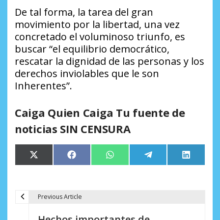
De tal forma, la tarea del gran
movimiento por la libertad, una vez
concretado el voluminoso triunfo, es
buscar “el equilibrio democrático,
rescatar la dignidad de las personas y los
derechos inviolables que le son
Inherentes”.
Caiga Quien Caiga Tu fuente de
noticias SIN CENSURA
Compartir
Compartir
Compartir
Compartir
Comparti
X
Facebook
WhatsApp
Telegram
LinkedIn
en
en
en
en
en
(Twitter)
Previous Article
N
Hechos importantes de