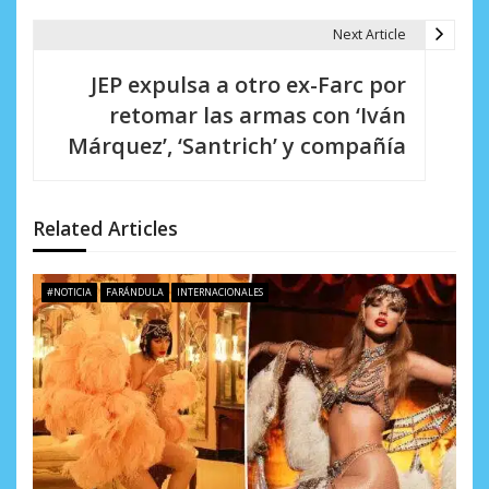
g
Next Article
a
JEP expulsa a otro ex-Farc por
c
retomar las armas con ‘Iván
i
Márquez’, ‘Santrich’ y compañía
ó
n
Related Articles
d
e
#NOTICIA
FARÁNDULA
INTERNACIONALES
e
n
t
r