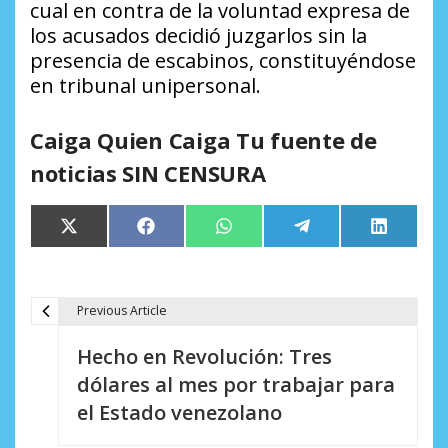
cual en contra de la voluntad expresa de
los acusados decidió juzgarlos sin la
presencia de escabinos, constituyéndose
en tribunal unipersonal.
Caiga Quien Caiga Tu fuente de
noticias SIN CENSURA
Compartir
Compartir
Compartir
Compartir
Comparti
X
Facebook
WhatsApp
Telegram
LinkedIn
en
en
en
en
en
(Twitter)
Previous Article
N
Hecho en Revolución: Tres
a
dólares al mes por trabajar para
v
el Estado venezolano
e