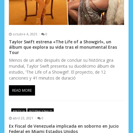
a
d
a
s
octubre 4, 2025
0
Taylor Swift estrena «The Life of a Showgirl», un
álbum que explora su vida tras el monumental Eras
Tour
Menos de un año después de concluir su histórica gira
mundial, Taylor Swift presenta su duodécimo álbum de
estudio, ‘The Life of a Showgirl’. El proyecto, de 12
canciones y 41 minutos de duració
READ MORE
#NOTICIA
INTERNACIONALES
abril 23, 2021
0
Ex Fiscal de Venezuela implicada en soborno en Jucio
Federal en Miami Estados Unidos