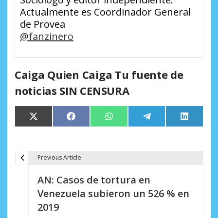
Actualmente es Coordinador General
de Provea
@
fanzinero
Caiga Quien Caiga Tu fuente de
noticias SIN CENSURA
Compartir
Compartir
Compartir
Compartir
Comparti
X
Facebook
WhatsApp
Telegram
LinkedIn
en
en
en
en
en
(Twitter)
Previous Article
N
AN: Casos de tortura en
a
Venezuela subieron un 526 % en
v
2019