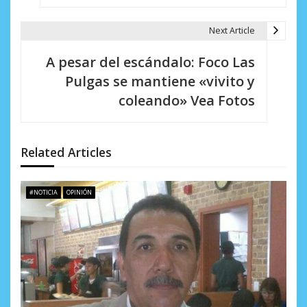
e
g
Next Article
a
A pesar del escándalo: Foco Las
c
Pulgas se mantiene «vivito y
i
coleando» Vea Fotos
ó
n
Related Articles
d
e
#NOTICIA
OPINIÓN
e
n
t
r