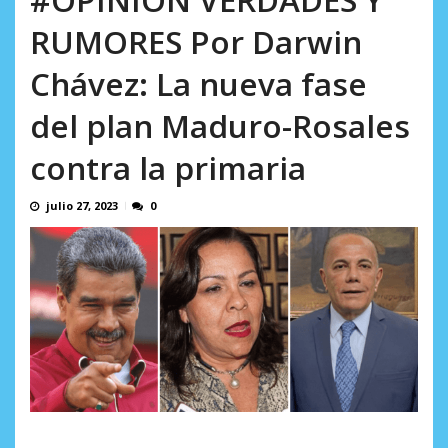
incumplidas...
AGOSTO 6, 2026
RUMORES Por Darwin
Chávez: La nueva fase
del plan Maduro-Rosales
contra la primaria
julio 27, 2023
0