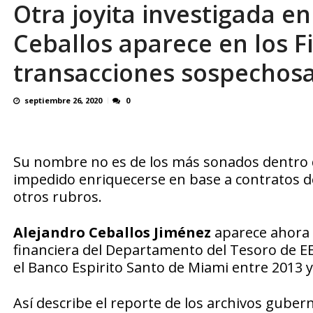
Otra joyita investigada e
OVP denunció 15 años de violación sistemá
Ceballos aparece en los F
transacciones sospechos
septiembre 26, 2020
0
Su nombre no es de los más sonados dentro de
impedido enriquecerse en base a contratos d
otros rubros.
Alejandro Ceballos Jiménez
aparece ahora e
financiera del Departamento del Tesoro de E
el Banco Espirito Santo de Miami entre 2013 y
Así describe el reporte de los archivos guber