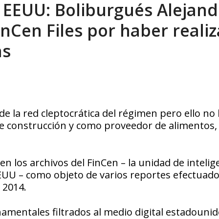
n EEUU: Boliburgués Alejan
tica de derechos humanos en el Minister...
AGOSTO 6, 2026
inCen Files por haber reali
as
 la red cleptocrática del régimen pero ello no 
e construcción y como proveedor de alimentos,
n los archivos del FinCen – la unidad de intelig
EUU – como objeto de varios reportes efectuad
 2014.
namentales filtrados al medio digital estadouni