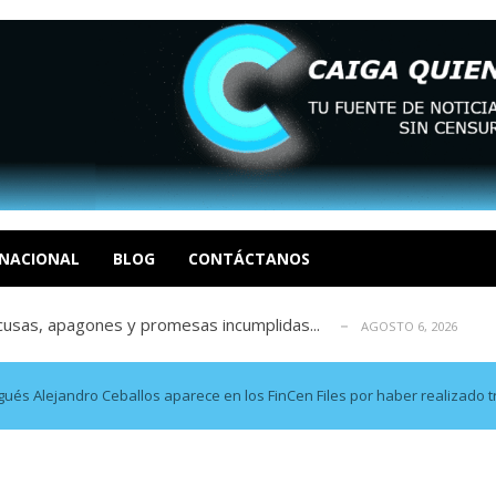
tica de derechos humanos en el Minister...
AGOSTO 6, 2026
 en un mercado impulsado por el auge de...
AGOSTO 6, 2026
o en La Guaira que hasta ahora no había ...
NACIONAL
BLOG
CONTÁCTANOS
AGOSTO 6, 2026
idad? Por Dayana Cristina Duzoglou L.
AGOSTO 6, 2026
xcusas, apagones y promesas incumplidas...
AGOSTO 6, 2026
tica de derechos humanos en el Minister...
AGOSTO 6, 2026
 en un mercado impulsado por el auge de...
AGOSTO 6, 2026
rgués Alejandro Ceballos aparece en los FinCen Files por haber realizad
o en La Guaira que hasta ahora no había ...
AGOSTO 6, 2026
idad? Por Dayana Cristina Duzoglou L.
AGOSTO 6, 2026
xcusas, apagones y promesas incumplidas...
AGOSTO 6, 2026