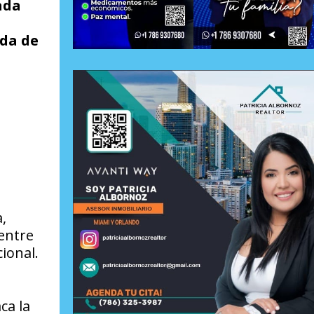
ada
ida de
,
entre
ional.
ca la