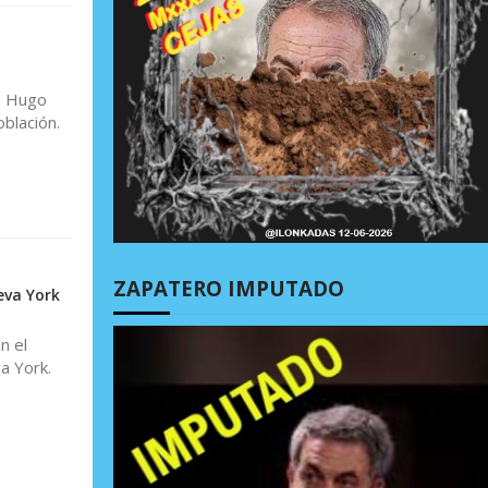
o Hugo
blación.
ZAPATERO IMPUTADO
eva York
n el
a York.