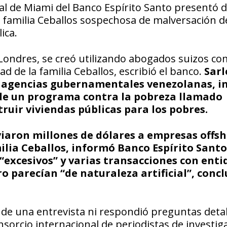
rsal de Miami del Banco Espírito Santo presentó 
 familia Ceballos sospechosa de malversación d
ica.
 Londres, se creó utilizando abogados suizos c
d de la familia Ceballos, escribió el banco.
Sarl
e agencias gubernamentales venezolanas, i
de un programa contra la pobreza llamado
uir viviendas públicas para los pobres.
viaron millones de dólares a empresas offsh
lia Ceballos, informó Banco Espírito Santo
“excesivos” y varias transacciones con enti
 parecían “de naturaleza artificial”, concl
IJ de una entrevista ni respondió preguntas deta
nsorcio internacional de periodistas de investig