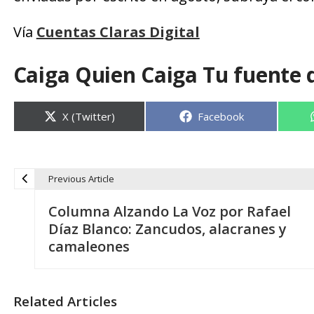
Vía
Cuentas Claras Digital
Caiga Quien Caiga Tu fuente 
Compartir
Compartir
X (Twitter)
Facebook
en
en
Previous Article
N
Columna Alzando La Voz por Rafael
a
Díaz Blanco: Zancudos, alacranes y
camaleones
v
e
Related Articles