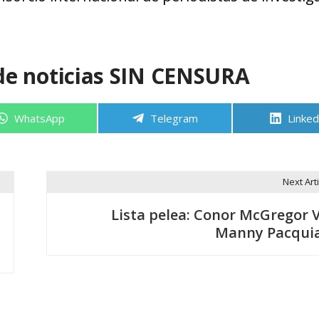
de noticias SIN CENSURA
Compartir
Compartir
Compa
WhatsApp
Telegram
Linked
en
en
en
Next Arti
Lista pelea: Conor McGregor V
Manny Pacqui