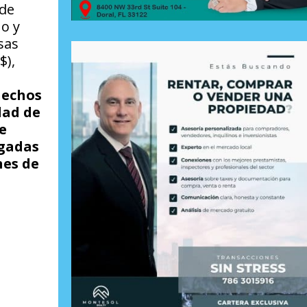
 de
o y
sas
$),
hechos
dad de
e
igadas
nes de