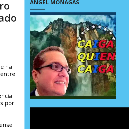
ÁNGEL MONAGAS
dro
zado
le ha
 entre
encia
os por
dense