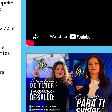
Papeles
:
s de la
la,
entes
ra