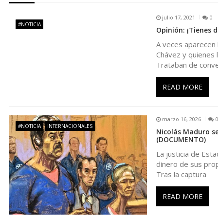
g
julio 17, 2021
0
#NOTICIA
Opinión: ¡Tienes 
a
A veces aparecen 
Chávez y quienes 
c
Trataban de conve
i
READ MORE
ó
marzo 16, 2026
#NOTICIA
INTERNACIONALES
n
Nicolás Maduro se
(DOCUMENTO)
La justicia de Est
d
dinero de sus prop
Tras la captura
e
READ MORE
e