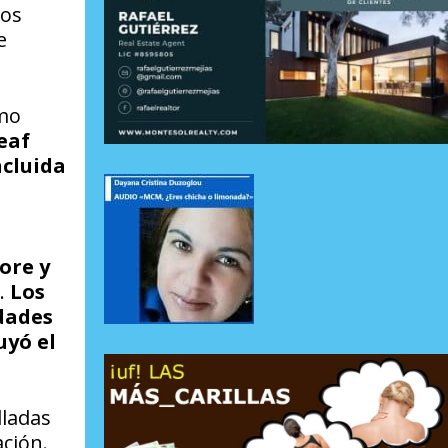
dos
e
omo
eaf
ncluida
ore y
.
Los
dades
uyó el
lladas
ación.