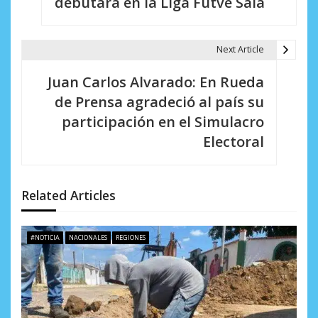
debutará en la Liga Futve Sala
v
e
Next Article
g
Juan Carlos Alvarado: En Rueda
a
de Prensa agradeció al país su
c
participación en el Simulacro
i
Electoral
ó
n
Related Articles
d
e
#NOTICIA
NACIONALES
REGIONES
e
n