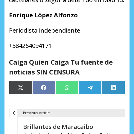
Enrique López Alfonzo
Periodista independiente
+584264094171
Caiga Quien Caiga Tu fuente de
noticias SIN CENSURA
Compartir
Compartir
Compartir
Compartir
Comparti
X
Facebook
WhatsApp
Telegram
LinkedIn
en
en
en
en
en
(Twitter)
Previous Article
N
Brillantes de Maracaibo
a