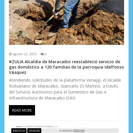
t
r
a
d
a
s
agosto 22, 2025
0
#ZULIA Alcaldía de Maracaibo reestableció servicio de
gas doméstico a 120 familias de la parroquia Idelfonso
Vásquez
Atendiendo solicitudes de la plataforma Venapp, el Alcalde
Bolivariano de Maracaibo, Giancarlo Di Martino, a través
del Servicio Autónomo para el Suministro de Gas e
Infraestructura de Maracaibo (SAG
READ MORE
#NOTICIA
OPINIÓN