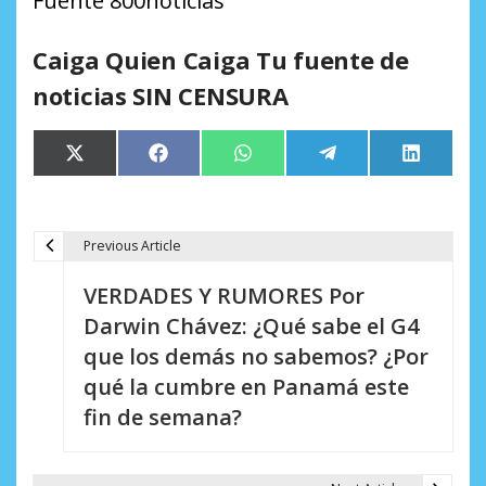
Fuente 800noticias
Caiga Quien Caiga Tu fuente de
noticias SIN CENSURA
Compartir
Compartir
Compartir
Compartir
Comparti
X
Facebook
WhatsApp
Telegram
LinkedIn
en
en
en
en
en
(Twitter)
Previous Article
N
VERDADES Y RUMORES Por
a
Darwin Chávez: ¿Qué sabe el G4
v
que los demás no sabemos? ¿Por
e
qué la cumbre en Panamá este
fin de semana?
g
a