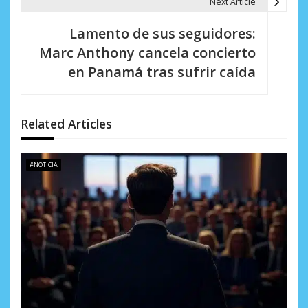
Next Article
c
i
Lamento de sus seguidores:
Marc Anthony cancela concierto
ó
en Panamá tras sufrir caída
n
d
Related Articles
e
e
#NOTICIA
n
t
r
a
d
a