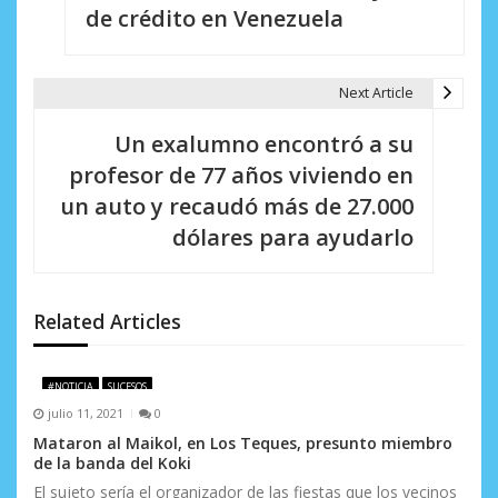
v
de crédito en Venezuela
e
g
Next Article
a
Un exalumno encontró a su
c
profesor de 77 años viviendo en
i
un auto y recaudó más de 27.000
dólares para ayudarlo
ó
n
d
Related Articles
e
#NOTICIA
SUCESOS
e
julio 11, 2021
0
n
Mataron al Maikol, en Los Teques, presunto miembro
de la banda del Koki
t
El sujeto sería el organizador de las fiestas que los vecinos