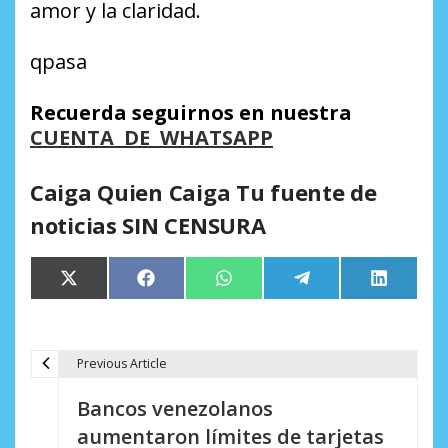
amor y la claridad.
qpasa
Recuerda seguirnos en nuestra
CUENTA DE WHATSAPP
Caiga Quien Caiga Tu fuente de
noticias SIN CENSURA
Compartir
Compartir
Compartir
Compartir
Comparti
X
Facebook
WhatsApp
Telegram
LinkedIn
en
en
en
en
en
(Twitter)
Previous Article
N
Bancos venezolanos
a
aumentaron límites de tarjetas