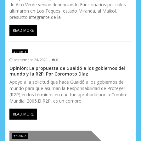
de Alto Verde venían denunciando Funcionarios policiales
r
ultimaron en Los Teques, estado Miranda, al Maikol,
a
presunto integrante de la
d
READ MORE
a
s
#NOTICIA
septiembre 24, 2020
0
Opinión: La propuesta de Guaidó a los gobiernos del
mundo y la R2P, Por Coromoto Díaz
Apoyo a la solicitud que hace Guaidó a los gobiernos del
mundo para que asuman la Responsabilidad de Proteger
(R2P) en los términos en que fue aprobada por la Cumbre
Mundial 2005.El R2P, es un compro
READ MORE
#NOTICIA