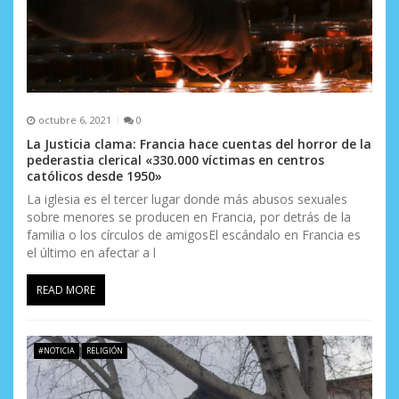
a
d
a
s
octubre 6, 2021
0
La Justicia clama: Francia hace cuentas del horror de la
pederastia clerical «330.000 víctimas en centros
católicos desde 1950»
La iglesia es el tercer lugar donde más abusos sexuales
sobre menores se producen en Francia, por detrás de la
familia o los círculos de amigosEl escándalo en Francia es
el último en afectar a l
READ MORE
#NOTICIA
RELIGIÓN