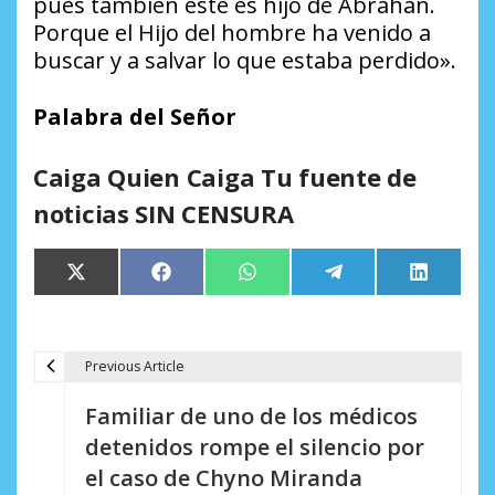
pues también este es hijo de Abrahán.
Porque el Hijo del hombre ha venido a
buscar y a salvar lo que estaba perdido».
Palabra del Señor
Caiga Quien Caiga Tu fuente de
noticias SIN CENSURA
Compartir
Compartir
Compartir
Compartir
Comparti
X
Facebook
WhatsApp
Telegram
LinkedIn
en
en
en
en
en
(Twitter)
Previous Article
N
Familiar de uno de los médicos
a
detenidos rompe el silencio por
v
el caso de Chyno Miranda