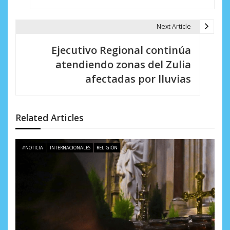
e
g
Next Article
a
Ejecutivo Regional continúa
c
atendiendo zonas del Zulia
i
afectadas por lluvias
ó
n
Related Articles
d
e
#NOTICIA
INTERNACIONALES
RELIGIÓN
e
n
t
r