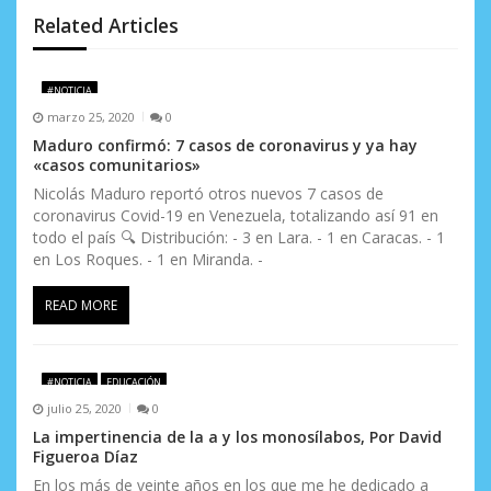
d
Related Articles
e
#NOTICIA
e
marzo 25, 2020
0
n
Maduro confirmó: 7 casos de coronavirus y ya hay
«casos comunitarios»
t
Nicolás Maduro reportó otros nuevos 7 casos de
coronavirus Covid-19 en Venezuela, totalizando así 91 en
r
todo el país 🔍 Distribución: - 3 en Lara. - 1 en Caracas. - 1
a
en Los Roques. - 1 en Miranda. -
d
READ MORE
a
s
#NOTICIA
EDUCACIÓN
julio 25, 2020
0
La impertinencia de la a y los monosílabos, Por David
Figueroa Díaz
En los más de veinte años en los que me he dedicado a