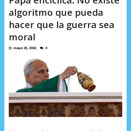
en...
AGOSTO 7, 2026
algoritmo que pueda
hacer que la guerra sea
moral
mayo 25, 2026
0