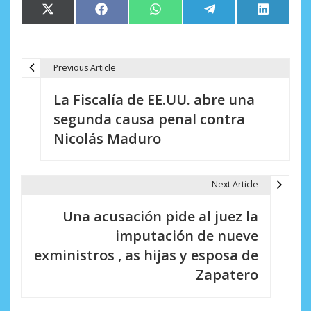
Compartir
Compartir
Compartir
Compartir
Comparti
X
Facebook
WhatsApp
Telegram
LinkedIn
en
en
en
en
en
(Twitter)
Previous Article
N
La Fiscalía de EE.UU. abre una
a
segunda causa penal contra
v
Nicolás Maduro
e
g
Next Article
a
Una acusación pide al juez la
c
imputación de nueve
i
exministros , as hijas y esposa de
Zapatero
ó
n