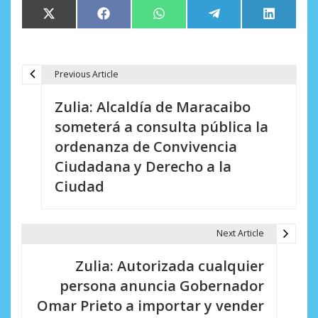
Compartir
Compartir
Compartir
Compartir
Comparti
X
Facebook
WhatsApp
Telegram
LinkedIn
en
en
en
en
en
(Twitter)
Previous Article
N
Zulia: Alcaldía de Maracaibo
a
someterá a consulta pública la
v
ordenanza de Convivencia
e
Ciudadana y Derecho a la
Ciudad
g
a
Next Article
c
i
Zulia: Autorizada cualquier
persona anuncia Gobernador
ó
Omar Prieto a importar y vender
n