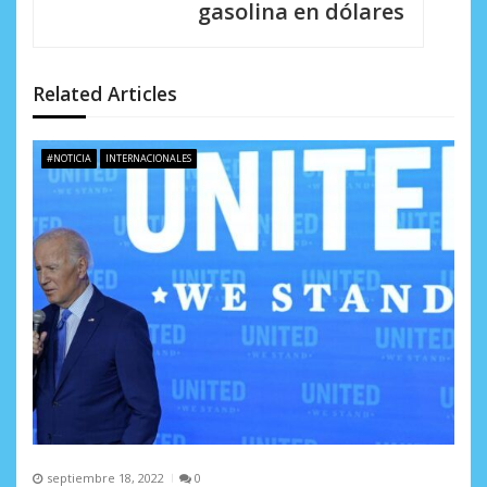
gasolina en dólares
d
e
Related Articles
e
n
#NOTICIA
INTERNACIONALES
t
r
a
d
a
s
septiembre 18, 2022
0