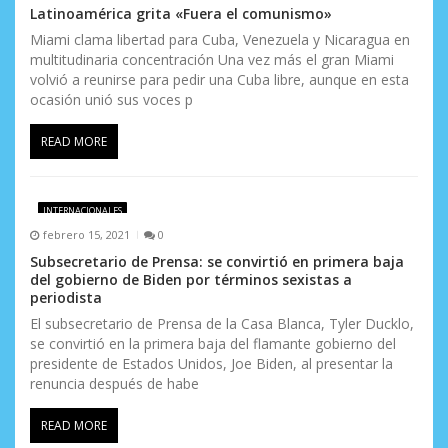
n
Latinoamérica grita «Fuera el comunismo»
Miami clama libertad para Cuba, Venezuela y Nicaragua en
t
multitudinaria concentración Una vez más el gran Miami
volvió a reunirse para pedir una Cuba libre, aunque en esta
r
ocasión unió sus voces p
a
READ MORE
d
a
INTERNACIONALES
s
febrero 15, 2021
0
Subsecretario de Prensa: se convirtió en primera baja
del gobierno de Biden por términos sexistas a
periodista
El subsecretario de Prensa de la Casa Blanca, Tyler Ducklo,
se convirtió en la primera baja del flamante gobierno del
presidente de Estados Unidos, Joe Biden, al presentar la
renuncia después de habe
READ MORE