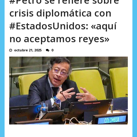
incumplidas...
AGOSTO 6, 2026
crisis diplomática con
#EstadosUnidos: «aquí
no aceptamos reyes»
octubre 21, 2025
0