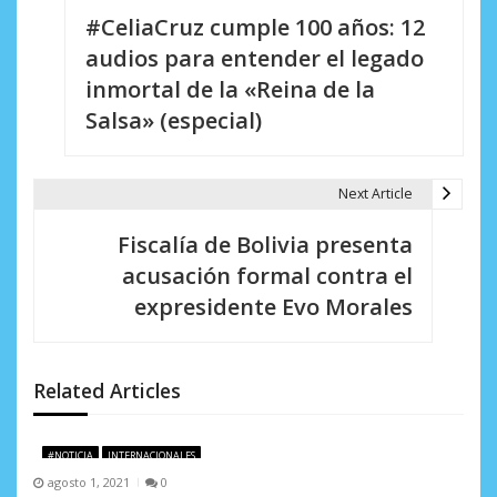
#CeliaCruz cumple 100 años: 12
a
audios para entender el legado
v
inmortal de la «Reina de la
e
Salsa» (especial)
g
a
Next Article
c
Fiscalía de Bolivia presenta
i
acusación formal contra el
expresidente Evo Morales
ó
n
d
Related Articles
e
#NOTICIA
INTERNACIONALES
e
agosto 1, 2021
0