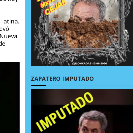
 latina.
levó
 Nueva
de
ZAPATERO IMPUTADO