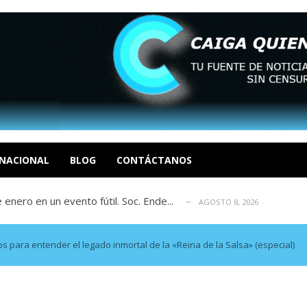
eón R
AGOSTO 8, 2026
tratégica, Realpolitik y el Desmante...
AGOSTO 8, 2026
 García
NACIONAL
BLOG
CONTÁCTANOS
AGOSTO 7, 2026
 enero en un evento fútil. Soc. Ende...
AGOSTO 8, 2026
osé Luis Centeno S
AGOSTO 8, 2026
eón R
AGOSTO 8, 2026
tratégica, Realpolitik y el Desmante...
AGOSTO 8, 2026
 para entender el legado inmortal de la «Reina de la Salsa» (especial)
 García
AGOSTO 7, 2026
 enero en un evento fútil. Soc. Ende...
AGOSTO 8, 2026
osé Luis Centeno S
AGOSTO 8, 2026