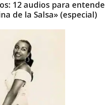
os: 12 audios para entende
eón R
AGOSTO 8, 2026
na de la Salsa» (especial)