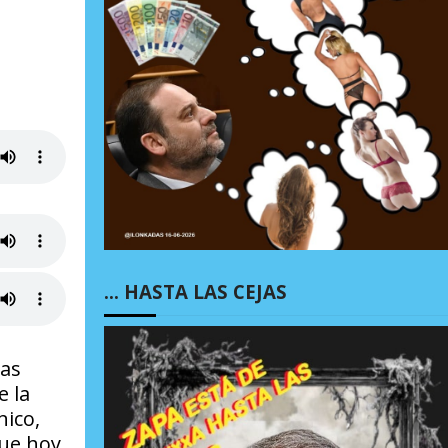
… HASTA LAS CEJAS
las
e la
nico,
que hoy