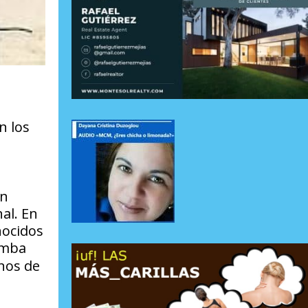
n los
ón
al. En
nocidos
mba
mnos de