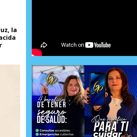
uz, la
acida
r