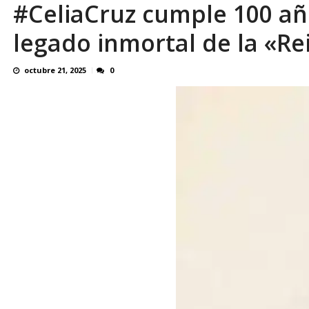
#CeliaCruz cumple 100 añ
¿QUE PROTEGES TU? Por: Miguel Ángel L
legado inmortal de la «Rei
octubre 21, 2025
0