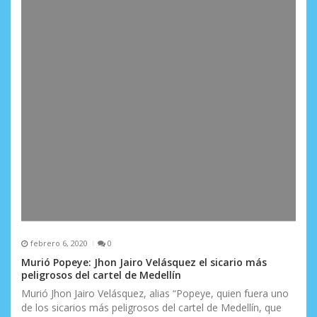
d
a
s
febrero 6, 2020
0
Murió Popeye: Jhon Jairo Velásquez el sicario más
peligrosos del cartel de Medellín
Murió Jhon Jairo Velásquez, alias “Popeye, quien fuera uno
de los sicarios más peligrosos del cartel de Medellín, que