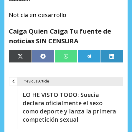
Noticia en desarrollo
Caiga Quien Caiga Tu fuente de
noticias SIN CENSURA
Compartir
Compartir
Compartir
Compartir
Comparti
X
Facebook
WhatsApp
Telegram
LinkedIn
en
en
en
en
en
(Twitter)
Previous Article
N
LO HE VISTO TODO: Suecia
a
declara oficialmente el sexo
v
como deporte y lanza la primera
e
competición sexual
g