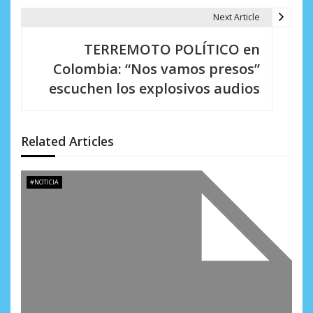
a
Next Article
c
TERREMOTO POLÍTICO en
i
Colombia: “Nos vamos presos”
escuchen los explosivos audios
ó
n
d
Related Articles
e
#NOTICIA
e
n
t
r
a