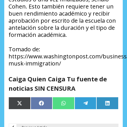
Cohen. Esto también requiere tener un
buen rendimiento académico y recibir
aprobación por escrito de la escuela con
antelación sobre la duración y el tipo de
formación académica.
Tomado de:
https://www.washingtonpost.com/business/
musk-immigration/
Caiga Quien Caiga Tu fuente de
noticias SIN CENSURA
Compartir
Compartir
Compartir
Compartir
Comparti
X
Facebook
WhatsApp
Telegram
LinkedIn
en
en
en
en
en
(Twitter)