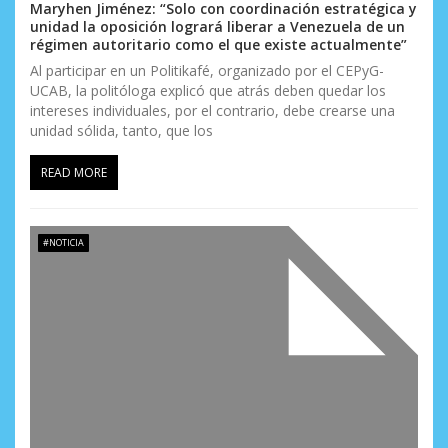
e
Maryhen Jiménez: “Solo con coordinación estratégica y
unidad la oposición logrará liberar a Venezuela de un
n
régimen autoritario como el que existe actualmente”
t
Al participar en un Politikafé, organizado por el CEPyG-
UCAB, la politóloga explicó que atrás deben quedar los
r
intereses individuales, por el contrario, debe crearse una
unidad sólida, tanto, que los
a
READ MORE
d
a
#NOTICIA
s