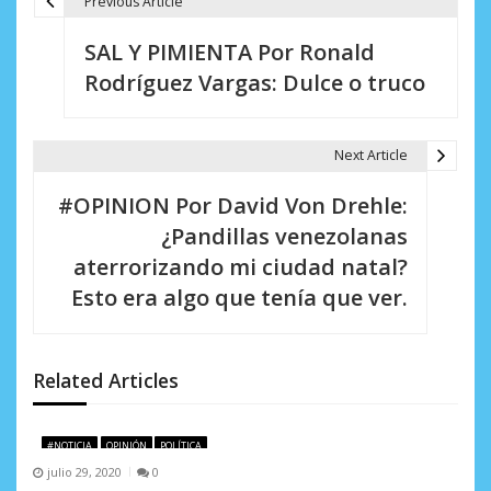
Previous Article
N
SAL Y PIMIENTA Por Ronald
a
Rodríguez Vargas: Dulce o truco
v
e
Next Article
g
#OPINION Por David Von Drehle:
a
¿Pandillas venezolanas
c
aterrorizando mi ciudad natal?
i
Esto era algo que tenía que ver.
ó
n
Related Articles
d
e
#NOTICIA
OPINIÓN
POLÍTICA
julio 29, 2020
0