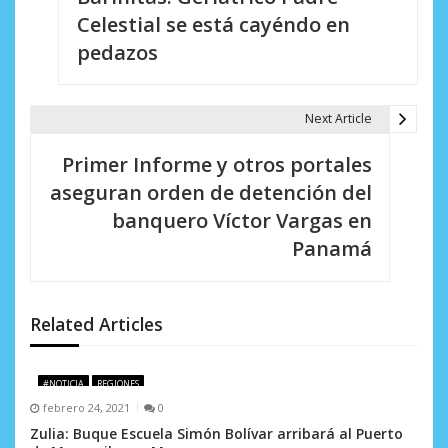
a
Celestial se está cayéndo en
v
pedazos
e
g
Next Article
a
Primer Informe y otros portales
c
aseguran orden de detención del
i
banquero Víctor Vargas en
Panamá
ó
n
d
Related Articles
e
#NOTICIA
REGIONES
e
febrero 24, 2021
0
n
Zulia: Buque Escuela Simón Bolívar arribará al Puerto