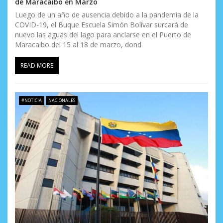
de Maracaibo en Marzo
t
Luego de un año de ausencia debido a la pandemia de la
COVID-19, el Buque Escuela Simón Bolívar surcará de
r
nuevo las aguas del lago para anclarse en el Puerto de
a
Maracaibo del 15 al 18 de marzo, dond
d
READ MORE
a
s
#NOTICIA
NACIONALES