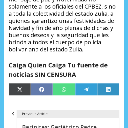
solamente a los oficiales del CPBEZ, sino
a toda la colectividad del estado Zulia, a
quienes garantizo unas festividades de
Navidad y fin de año plenas de dichas y
buenos deseos y la seguridad que les
brinda a todos el cuerpo de policía
bolivariana del estado Zulia.
Caiga Quien Caiga Tu fuente de
noticias SIN CENSURA
Compartir
Compartir
Compartir
Compartir
Comparti
X
Facebook
WhatsApp
Telegram
LinkedIn
en
en
en
en
en
(Twitter)
Previous Article
N
Barinitas: Geriátrico Padre