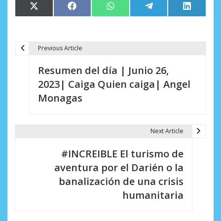
Compartir
Compartir
Compartir
Compartir
Comparti
X
Facebook
WhatsApp
Telegram
LinkedIn
en
en
en
en
en
(Twitter)
Previous Article
N
Resumen del día | Junio 26,
a
2023| Caiga Quien caiga| Angel
v
Monagas
e
g
Next Article
a
#INCREIBLE El turismo de
c
aventura por el Darién o la
i
banalización de una crisis
humanitaria
ó
n