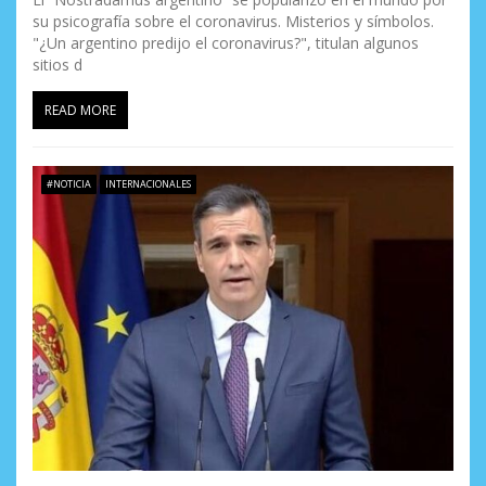
su psicografía sobre el coronavirus. Misterios y símbolos.
"¿Un argentino predijo el coronavirus?", titulan algunos
sitios d
READ MORE
#NOTICIA
INTERNACIONALES