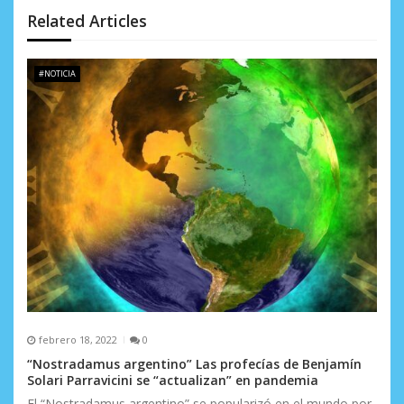
d
Related Articles
e
#NOTICIA
e
n
t
r
a
d
a
s
febrero 18, 2022
0
“Nostradamus argentino” Las profecías de Benjamín
Solari Parravicini se “actualizan” en pandemia
El “Nostradamus argentino” se popularizó en el mundo por