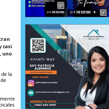
ntran
 casi
, uno
 de la
 de
tamente
picales