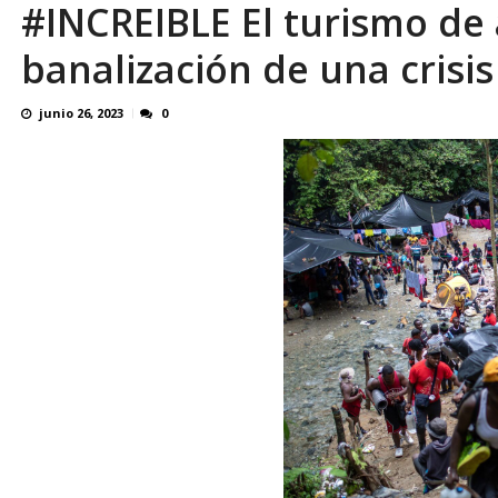
#INCREIBLE El turismo de 
El vuelo 164/ El riesgo de convertir el 3 de
banalización de una crisi
junio 26, 2023
0