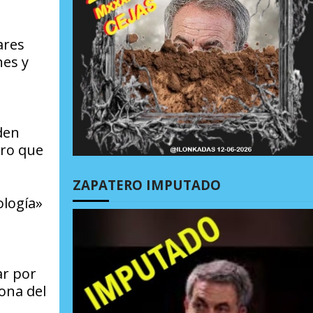
ares
nes y
den
ero que
ZAPATERO IMPUTADO
ología»
ar por
zona del