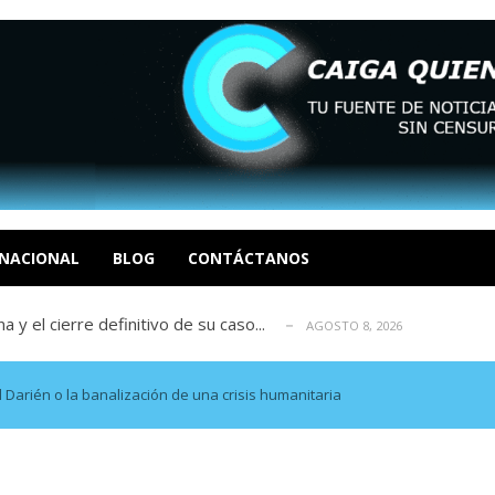
 enero en un evento fútil. Soc. Ende...
AGOSTO 8, 2026
osé Luis Centeno S
AGOSTO 8, 2026
eón R
NACIONAL
BLOG
CONTÁCTANOS
AGOSTO 8, 2026
a y el cierre definitivo de su caso...
AGOSTO 8, 2026
, 2026
 enero en un evento fútil. Soc. Ende...
AGOSTO 8, 2026
osé Luis Centeno S
AGOSTO 8, 2026
 Darién o la banalización de una crisis humanitaria
eón R
AGOSTO 8, 2026
a y el cierre definitivo de su caso...
AGOSTO 8, 2026
, 2026