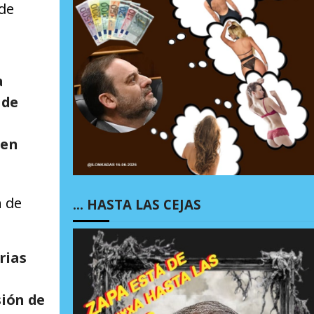
 de
a
 de
 en
n de
… HASTA LAS CEJAS
rias
sión de