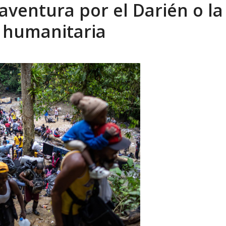
aventura por el Darién o la
 enero en un evento fútil. Soc. Ende...
AGOSTO 8, 2026
s humanitaria