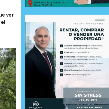
ue ver
 el