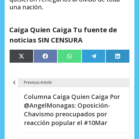
una nación.
Caiga Quien Caiga Tu fuente de
noticias SIN CENSURA
Compartir
Compartir
Compartir
Compartir
Comparti
X
Facebook
WhatsApp
Telegram
LinkedIn
en
en
en
en
en
(Twitter)
Previous Article
N
Columna Caiga Quien Caiga Por
a
@AngelMonagas: Oposición-
v
Chavismo preocupados por
e
reacción popular el #10Mar
g