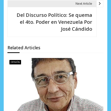
a
Next Article
c
Del Discurso Político: Se quema
i
el 4to. Poder en Venezuela Por
José Cándido
ó
n
d
Related Articles
e
OPINIÓN
e
n
t
r
a
d