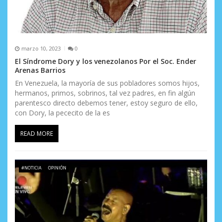
a
s
marzo 10, 2023
0
El Síndrome Dory y los venezolanos Por el Soc. Ender
Arenas Barrios
En Venezuela, la mayoría de sus pobladores somos hijos,
hermanos, primos, sobrinos, tal vez padres, en fin algún
parentesco directo debemos tener, estoy seguro de ello,
con Dory, la pececito de la es
READ MORE
#NOTICIA
OPINIÓN