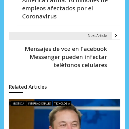
América Latina: 14 millones de
a
empleos afectados por el
v
Coronavirus
e
g
Next Article
a
Mensajes de voz en Facebook
c
Messenger pueden infectar
i
teléfonos celulares
ó
n
Related Articles
d
e
#NOTICIA
INTERNACIONALES
TECNOLOGÍA
e
n