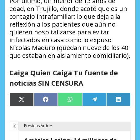
Por último, un menor de 13 años de
edad, en Trujillo, donde acotó que es un
contagio intrafamiliar; lo que deja a la
reflexión a los pacientes que aún no
quieren hospitalizarse para evitar
infectados en casa como lo expuso
Nicolás Maduro (quedan nueve de los 40
que estaban en aislamiento domiciliario).
Caiga Quien Caiga Tu fuente de
noticias SIN CENSURA
Compartir
Compartir
Compartir
Compartir
Comparti
X
Facebook
WhatsApp
Telegram
LinkedIn
en
en
en
en
en
(Twitter)
Previous Article
N