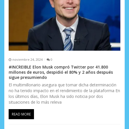
t
r
a
d
a
s
noviembre 24, 2024
0
#INCREIBLE Elon Musk compró Twitter por 41.800
millones de euros, despidió el 80% y 2 años después
sigue presumiendo
El multimillonario asegura que tomar dicha determinación
no ha tenido impacto en el rendimiento de la plataforma En
los últimos días, Elon Musk ha sido noticia por dos
situaciones de lo más releva
READ MORE