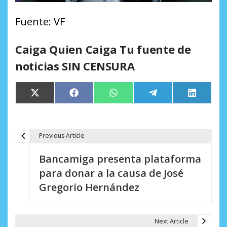
Fuente: VF
Caiga Quien Caiga Tu fuente de
noticias SIN CENSURA
Compartir
Compartir
Compartir
Compartir
Comparti
X
Facebook
WhatsApp
Telegram
LinkedIn
en
en
en
en
en
(Twitter)
Previous Article
N
Bancamiga presenta plataforma
a
para donar a la causa de José
v
Gregorio Hernández
e
g
Next Article