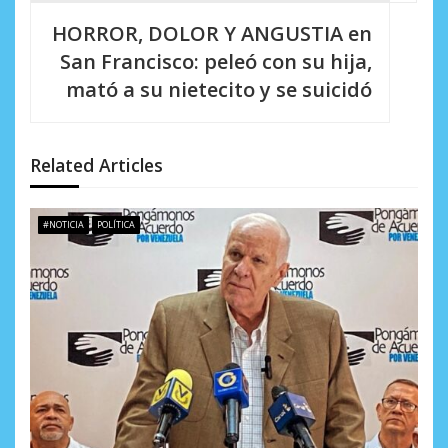
a
HORROR, DOLOR Y ANGUSTIA en
c
San Francisco: peleó con su hija,
i
mató a su nietecito y se suicidó
ó
n
Related Articles
d
e
#NOTICIA
POLÍTICA
e
n
t
r
a