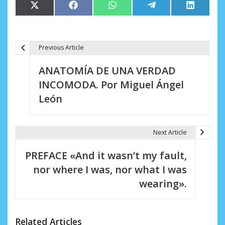
Compartir
Compartir
Compartir
Compartir
Comparti
X
Facebook
WhatsApp
Telegram
LinkedIn
en
en
en
en
en
(Twitter)
Previous Article
N
ANATOMÍA DE UNA VERDAD
a
INCOMODA. Por Miguel Ángel
v
León
e
g
Next Article
a
PREFACE «And it wasn’t my fault,
c
nor where I was, nor what I was
i
wearing».
ó
n
Related Articles