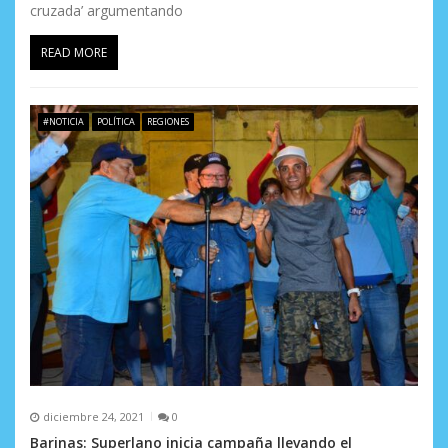
cruzada’ argumentando
READ MORE
#NOTICIA
POLÍTICA
REGIONES
diciembre 24, 2021
0
Barinas: Superlano inicia campaña llevando el