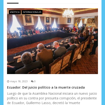
d
e
#NOTICIA
INTERNACIONALES
e
n
t
r
a
d
a
s
mayo 18, 2023
0
Ecuador: Del juicio político a la muerte cruzada
Luego de que la Asamblea Nacional iniciara un nuevo juicio
político en su contra por presunta corrupción, el presidente
de Ecuador, Guillermo Lasso, decretó la ‘muerte