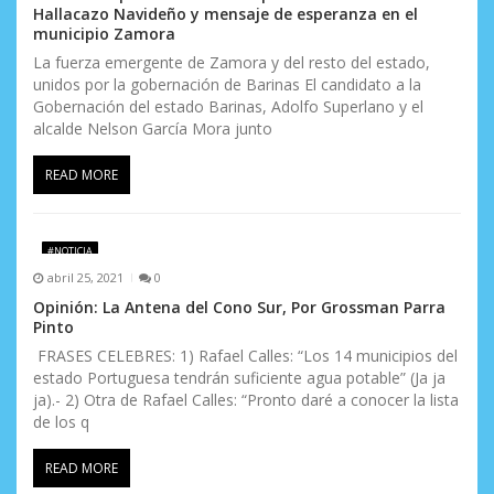
Hallacazo Navideño y mensaje de esperanza en el
municipio Zamora
La fuerza emergente de Zamora y del resto del estado,
unidos por la gobernación de Barinas El candidato a la
Gobernación del estado Barinas, Adolfo Superlano y el
alcalde Nelson García Mora junto
READ MORE
#NOTICIA
abril 25, 2021
0
Opinión: La Antena del Cono Sur, Por Grossman Parra
Pinto
FRASES CELEBRES: 1) Rafael Calles: “Los 14 municipios del
estado Portuguesa tendrán suficiente agua potable” (Ja ja
ja).- 2) Otra de Rafael Calles: “Pronto daré a conocer la lista
de los q
READ MORE