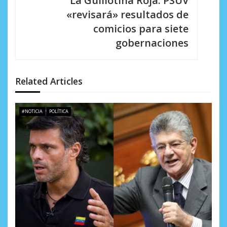
i
La Guillotina Roja: PSUV
«revisará» resultados de
ó
comicios para siete
n
gobernaciones
d
e
Related Articles
e
n
#NOTICIA
POLÍTICA
t
r
a
d
a
s