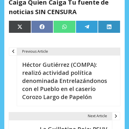
Caiga Quien Caiga Tu fuente de
noticias SIN CENSURA
Compartir
Compartir
Compartir
Compartir
Comparti
X
Facebook
WhatsApp
Telegram
LinkedIn
en
en
en
en
en
(Twitter)
Previous Article
N
Héctor Gutiérrez (COMPA):
a
realizó actividad política
v
denominada Entrelazándonos
e
con el Pueblo en el caserío
Corozo Largo de Papelón
g
a
Next Article
c