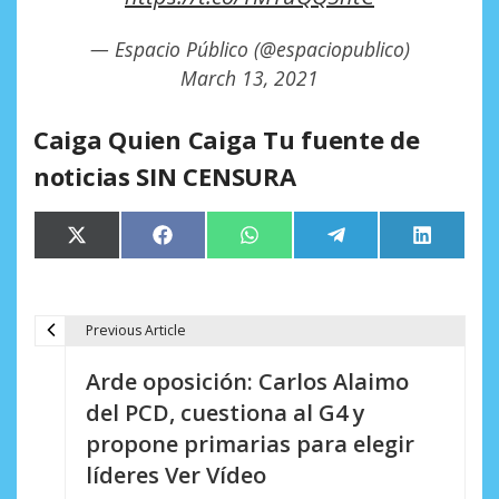
— Espacio Público (@espaciopublico)
March 13, 2021
Caiga Quien Caiga Tu fuente de
noticias SIN CENSURA
Compartir
Compartir
Compartir
Compartir
Comparti
X
Facebook
WhatsApp
Telegram
LinkedIn
en
en
en
en
en
(Twitter)
Previous Article
N
Arde oposición: Carlos Alaimo
a
del PCD, cuestiona al G4 y
v
propone primarias para elegir
e
líderes Ver Vídeo