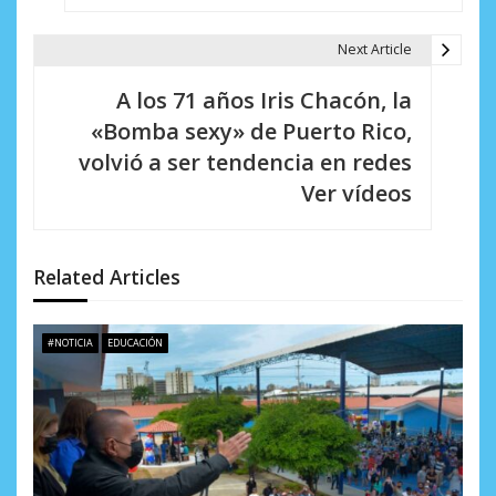
g
a
Next Article
c
A los 71 años Iris Chacón, la
i
«Bomba sexy» de Puerto Rico,
volvió a ser tendencia en redes
ó
Ver vídeos
n
d
Related Articles
e
e
#NOTICIA
EDUCACIÓN
n
t
r
a