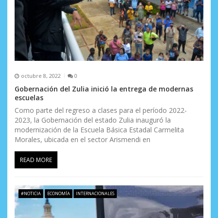
d
a
s
octubre 8, 2022
0
Gobernación del Zulia inició la entrega de modernas
escuelas
Como parte del regreso a clases para el período 2022-
2023, la Gobernación del estado Zulia inauguró la
modernización de la Escuela Básica Estadal Carmelita
Morales, ubicada en el sector Arismendi en
READ MORE
#NOTICIA
ECONOMÍA
INTERNACIONALES