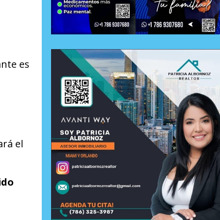
nte es
rá el
ido