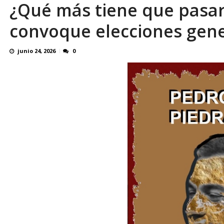
OVP denunció 15 años de violación sistemá
¿Qué más tiene que pasa
convoque elecciones gene
junio 24, 2026
0