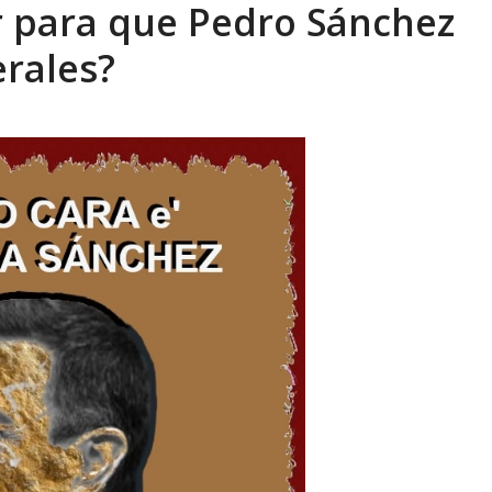
tica de derechos humanos en el Minister...
AGOSTO 6, 2026
r para que Pedro Sánchez
rales?