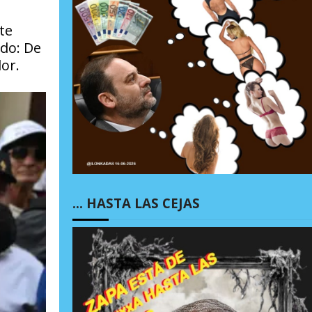
te
ido: De
dor.
… HASTA LAS CEJAS