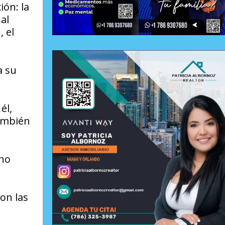
ón: la
al
 el
a su
él,
también
eno
on las