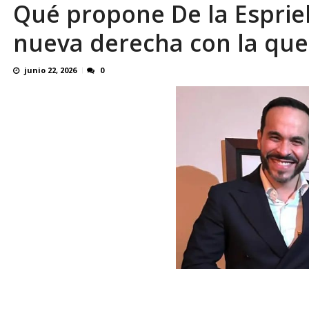
Qué propone De la Esprie
¿QUE PROTEGES TU? Por: Miguel Ángel L
nueva derecha con la qu
junio 22, 2026
0