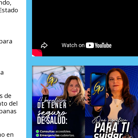
ndo,
 Estado
 para
la
s de
nto del
rbanas
no en