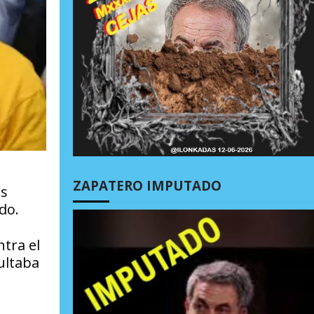
ZAPATERO IMPUTADO
ás
do.
ntra el
ultaba