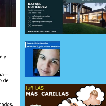
e y
ina—
o de
mados.