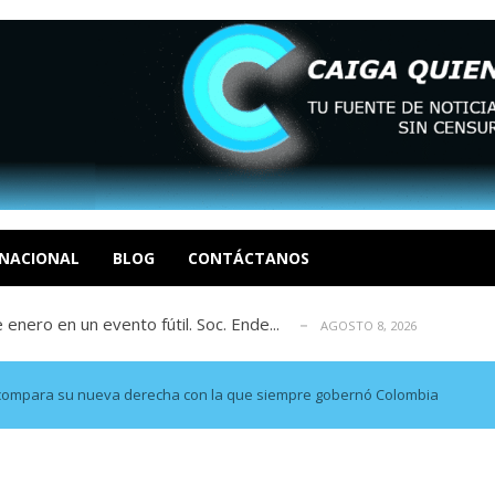
eón R
AGOSTO 8, 2026
tratégica, Realpolitik y el Desmante...
AGOSTO 8, 2026
 García
NACIONAL
BLOG
CONTÁCTANOS
AGOSTO 7, 2026
 enero en un evento fútil. Soc. Ende...
AGOSTO 8, 2026
osé Luis Centeno S
AGOSTO 8, 2026
eón R
AGOSTO 8, 2026
tratégica, Realpolitik y el Desmante...
AGOSTO 8, 2026
 compara su nueva derecha con la que siempre gobernó Colombia
 García
AGOSTO 7, 2026
 enero en un evento fútil. Soc. Ende...
AGOSTO 8, 2026
osé Luis Centeno S
AGOSTO 8, 2026