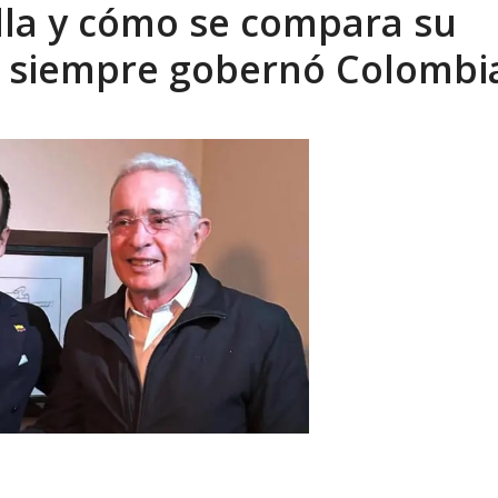
lla y cómo se compara su
eón R
AGOSTO 8, 2026
e siempre gobernó Colombi