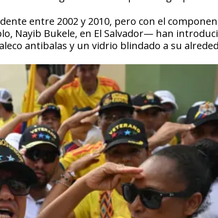
sidente entre 2002 y 2010, pero con el componen
o, Nayib Bukele, en El Salvador— han introduc
aleco antibalas y un vidrio blindado a su alrede