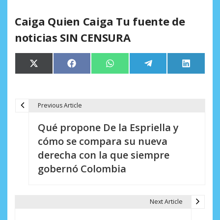
Caiga Quien Caiga Tu fuente de
noticias SIN CENSURA
Compartir
Compartir
Compartir
Compartir
Comparti
X
Facebook
WhatsApp
Telegram
LinkedIn
en
en
en
en
en
(Twitter)
Previous Article
N
Qué propone De la Espriella y
a
cómo se compara su nueva
v
derecha con la que siempre
e
gobernó Colombia
g
a
Next Article