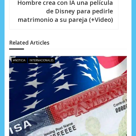
c
Hombre crea con IA una película
i
de Disney para pedirle
matrimonio a su pareja (+Video)
ó
n
d
Related Articles
e
#NOTICIA
INTERNACIONALES
e
n
t
r
a
d
a