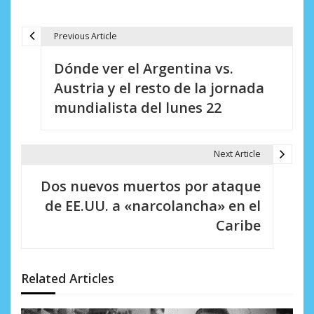
Previous Article
N
Dónde ver el Argentina vs.
a
Austria y el resto de la jornada
v
mundialista del lunes 22
e
g
Next Article
a
Dos nuevos muertos por ataque
c
de EE.UU. a «narcolancha» en el
i
Caribe
ó
n
Related Articles
d