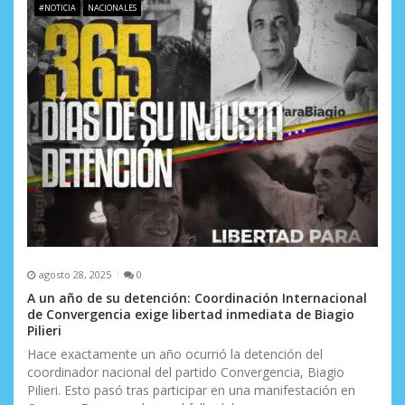
e
#NOTICIA
NACIONALES
e
n
t
r
a
d
a
s
agosto 28, 2025
0
A un año de su detención: Coordinación Internacional
de Convergencia exige libertad inmediata de Biagio
Pilieri
Hace exactamente un año ocurrió la detención del
coordinador nacional del partido Convergencia, Biagio
Pilieri. Esto pasó tras participar en una manifestación en