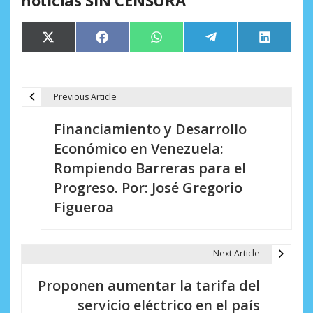
noticias SIN CENSURA
Compartir
Compartir
Compartir
Compartir
Comparti
X
Facebook
WhatsApp
Telegram
LinkedIn
en
en
en
en
en
(Twitter)
Previous Article
N
Financiamiento y Desarrollo
a
Económico en Venezuela:
v
Rompiendo Barreras para el
e
Progreso. Por: José Gregorio
Figueroa
g
a
Next Article
c
i
Proponen aumentar la tarifa del
servicio eléctrico en el país
ó