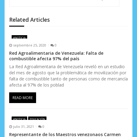
n
d
Related Articles
e
#NOTICIA
e
septiembre 25, 2020
0
n
Red Agroalimentaria de Venezuela: Falta de
combustible afecta 97% del país
t
La Red Agroalimentaria de Venezuela reveló en un estudio
del mes de agosto que la problemática de movilización por
r
falta de combustible tanto de personas como de mercancía
a
afecta al 97% de los poblad
d
READ MORE
a
s
#NOTICIA
EDUCACIÓN
julio 31, 2021
0
Representante de los Maestros venezonaos Carmen