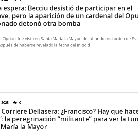
a espera: Becciu desistió de participar en el
ve, pero la aparición de un cardenal del Opu
onado detonó otra bomba
o Cipriani fue visto en Santa María la Mayor, desafiando una orden de Fra
spués de haberse revelado la fecha del inicio d
, 2025
0
 Corriere Dellasera: ¿Francisco? Hay que hac
: la peregrinación “militante” para ver la t
 María la Mayor