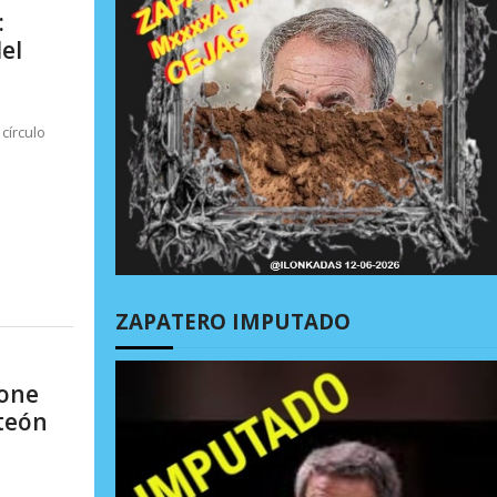
:
el
círculo
ZAPATERO IMPUTADO
pone
nteón