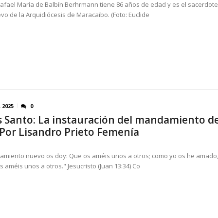
Rafael María de Balbín Berhrmann tiene 86 años de edad y es el sacerdote
o de la Arquidiócesis de Maracaibo. (Foto: Euclide
, 2025
0
s Santo: La instauración del mandamiento de
Por Lisandro Prieto Femenía
miento nuevo os doy: Que os améis unos a otros; como yo os he amado
 améis unos a otros." Jesucristo (Juan 13:34) Co