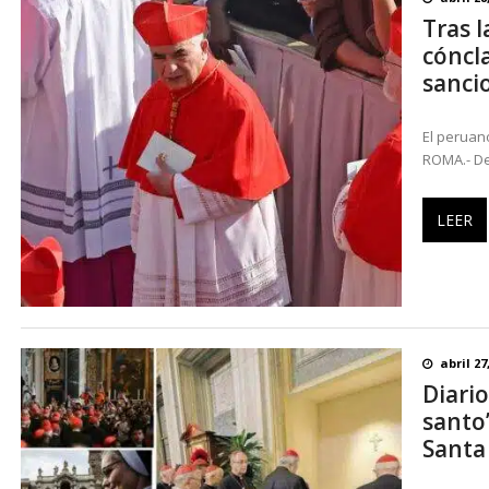
Tras l
cóncla
sanci
El peruan
ROMA.- De
LEER
abril 27
Diario
santo”
Santa