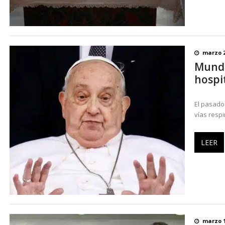
marzo 2
Mundo 
hospit
El pasado 
vías respi
LEER
marzo 1