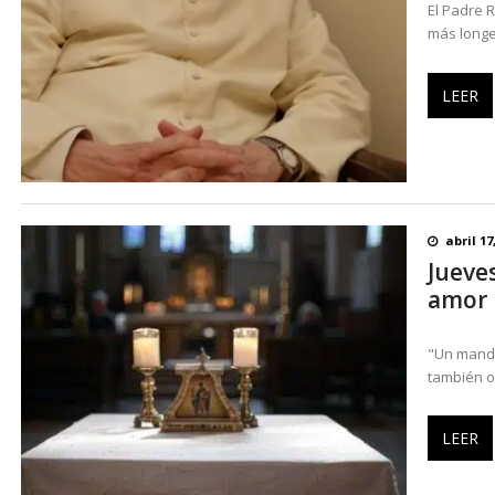
El Padre 
más longev
LEER
abril 17
Jueve
amor 
"Un manda
también os
LEER