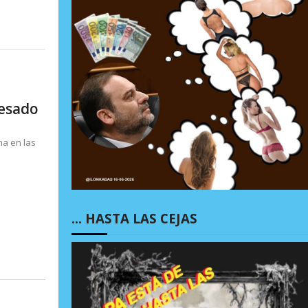
resado
na en las
… HASTA LAS CEJAS