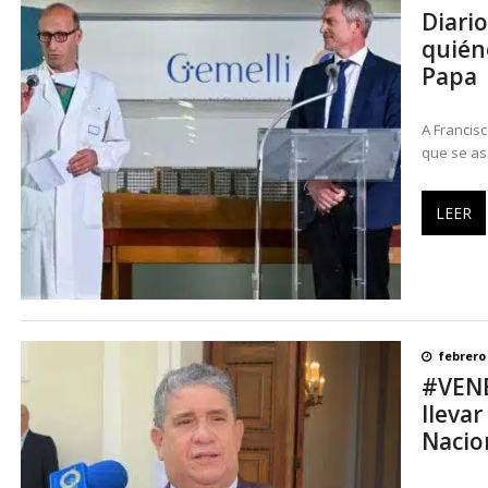
Diario
quiéne
Papa
A Francisc
que se ase
LEER
febrero 
#VENE
llevar
Nacio