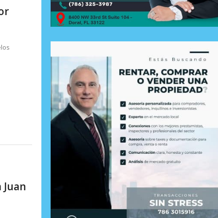
or
elos
 Juan