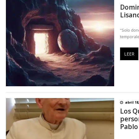
Domin
Lisan
“Solo don
temporales
LEER
abril 18
Los Q
perso
Pablo 