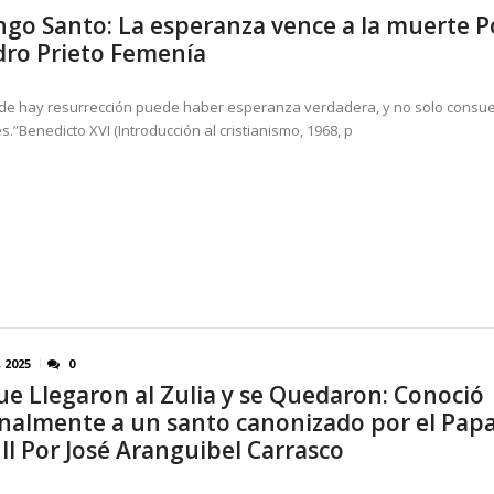
go Santo: La esperanza vence a la muerte P
dro Prieto Femenía
de hay resurrección puede haber esperanza verdadera, y no solo consu
.”Benedicto XVI (Introducción al cristianismo, 1968, p
, 2025
0
ue Llegaron al Zulia y se Quedaron: Conoció
nalmente a un santo canonizado por el Papa
II Por José Aranguibel Carrasco