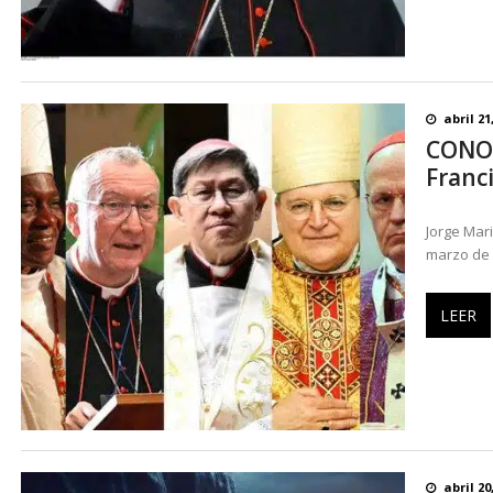
abril 21
CONOZC
Franc
Jorge Mari
marzo de 
LEER
abril 20