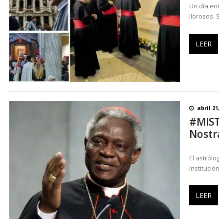
Un día en
llorosos. 
LEER
abril 21
#MIST
Nostr
El astrólo
institució
LEER