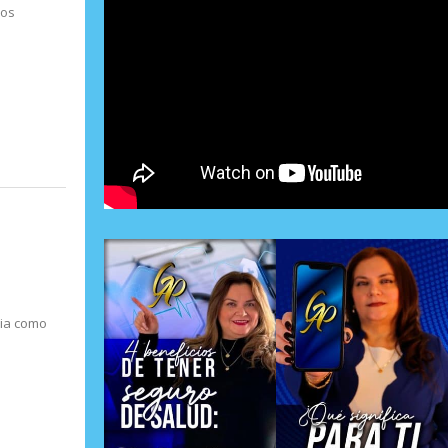
jos
sia como