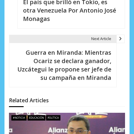
El país que brilló en Tokio, es
a
otra Venezuela Por Antonio José
v
Monagas
e
g
Next Article
a
Guerra en Miranda: Mientras
c
Ocariz se declara ganador,
i
Uzcátegui le propone ser jefe de
su campaña en Miranda
ó
n
d
Related Articles
e
#NOTICIA
EDUCACIÓN
POLÍTICA
e
n