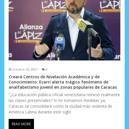
t
r
a
d
a
s
octubre 26, 2021
0
Creará Centros de Nivelación Académica y de
Conocimiento: Ecarri alerta trágico fenómeno de
analfabetismo juvenil en zonas populares de Caracas
“¿La educación pública oficial venezolana reinició realmente
las clases presenciales? Si no tomamos medidas ya,
Caracas se consolidará como la ciudad más violenta de
América Latina durante este siglo
READ MORE