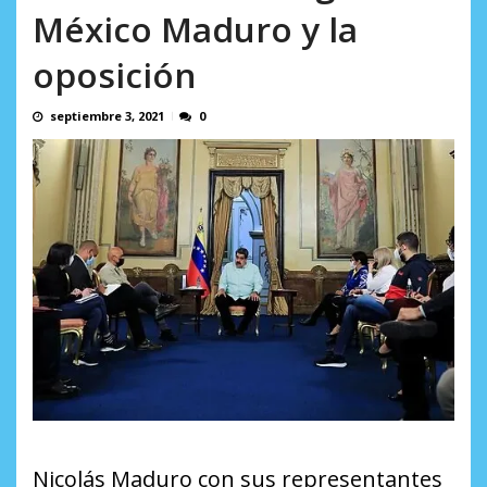
en...
México Maduro y la
AGOSTO 7, 2026
oposición
septiembre 3, 2021
0
Nicolás Maduro con sus representantes