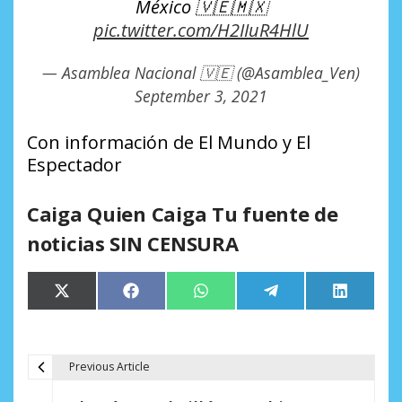
México 🇻🇪🇲🇽
pic.twitter.com/H2IIuR4HlU
— Asamblea Nacional 🇻🇪 (@Asamblea_Ven)
September 3, 2021
Con información de El Mundo y El
Espectador
Caiga Quien Caiga Tu fuente de
noticias SIN CENSURA
Compartir
Compartir
Compartir
Compartir
Comparti
X
Facebook
WhatsApp
Telegram
LinkedIn
en
en
en
en
en
(Twitter)
Previous Article
N