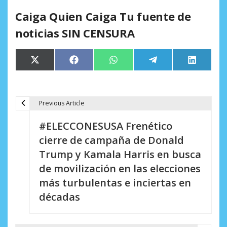
Caiga Quien Caiga Tu fuente de
noticias SIN CENSURA
Compartir
Compartir
Compartir
Compartir
Comparti
X
Facebook
WhatsApp
Telegram
LinkedIn
en
en
en
en
en
(Twitter)
Previous Article
N
#ELECCONESUSA Frenético
a
cierre de campaña de Donald
v
Trump y Kamala Harris en busca
e
de movilización en las elecciones
más turbulentas e inciertas en
g
décadas
a
c