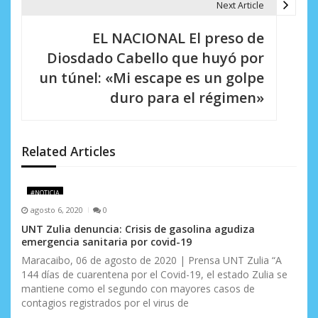
Next Article
i
EL NACIONAL El preso de
ó
Diosdado Cabello que huyó por
n
un túnel: «Mi escape es un golpe
d
duro para el régimen»
e
e
Related Articles
n
t
#NOTICIA
agosto 6, 2020
0
r
UNT Zulia denuncia: Crisis de gasolina agudiza
emergencia sanitaria por covid-19
a
Maracaibo, 06 de agosto de 2020 | Prensa UNT Zulia “A
d
144 días de cuarentena por el Covid-19, el estado Zulia se
mantiene como el segundo con mayores casos de
a
contagios registrados por el virus de