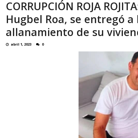
CORRUPCIÓN ROJA ROJITA: 
¿QUE PROTEGES TU? Por: Miguel Ángel L
Hugbel Roa, se entregó a 
allanamiento de su vivie
abril 1, 2023
0