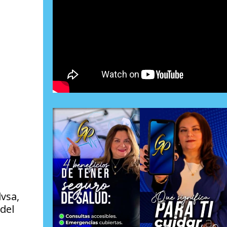
,
vsa,
del