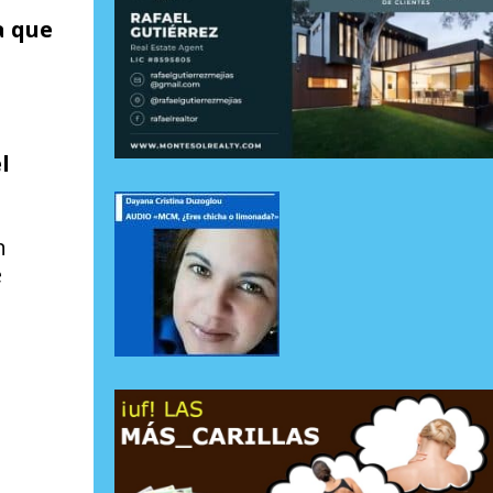
a que
l
n
e