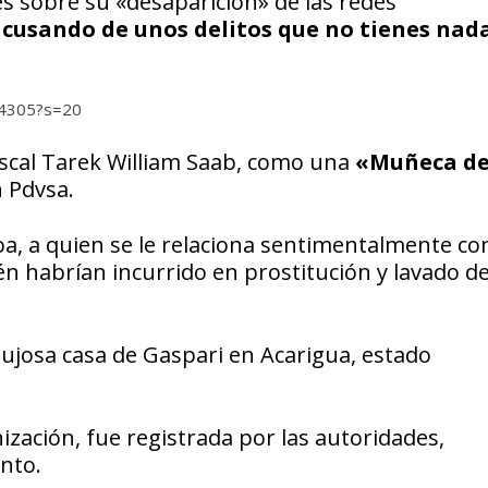
es sobre su «desaparición» de las redes
 acusando de unos delitos que no tienes nad
14305?s=20
iscal Tarek William Saab, como una
«Muñeca de
n Pdvsa.
oa, a quien se le relaciona sentimentalmente co
n habrían incurrido en prostitución y lavado d
lujosa casa de Gaspari en Acarigua, estado
zación, fue registrada por las autoridades,
nto.