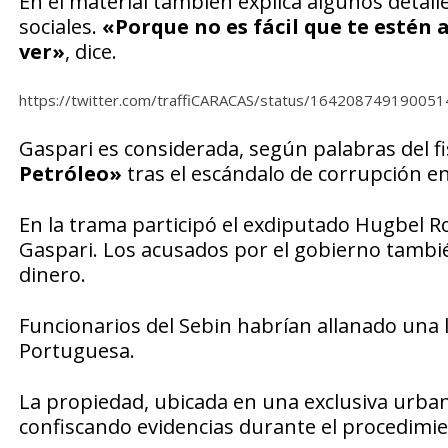
En el material también explica algunos detall
sociales.
«Porque no es fácil que te estén
ver»
, dice.
https://twitter.com/traffiCARACAS/status/16420874919005
Gaspari es considerada, según palabras del f
Petróleo»
tras el escándalo de corrupción e
En la trama participó el exdiputado Hugbel R
Gaspari. Los acusados por el gobierno tambié
dinero.
Funcionarios del Sebin habrían allanado una 
Portuguesa.
La propiedad, ubicada en una exclusiva urbani
confiscando evidencias durante el procedimie