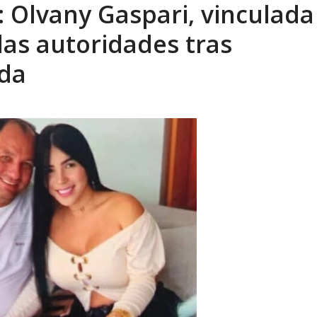
Olvany Gaspari, vinculada
eón R
AGOSTO 8, 2026
las autoridades tras
nda