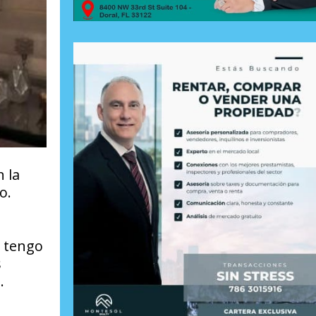
 la
o.
o tengo
s
.