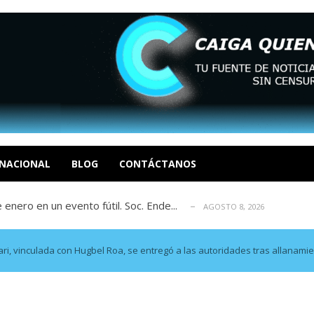
eón R
AGOSTO 8, 2026
tratégica, Realpolitik y el Desmante...
AGOSTO 8, 2026
 García
NACIONAL
BLOG
CONTÁCTANOS
AGOSTO 7, 2026
 enero en un evento fútil. Soc. Ende...
AGOSTO 8, 2026
osé Luis Centeno S
AGOSTO 8, 2026
eón R
AGOSTO 8, 2026
tratégica, Realpolitik y el Desmante...
AGOSTO 8, 2026
, vinculada con Hugbel Roa, se entregó a las autoridades tras allanamie
 García
AGOSTO 7, 2026
 enero en un evento fútil. Soc. Ende...
AGOSTO 8, 2026
osé Luis Centeno S
AGOSTO 8, 2026