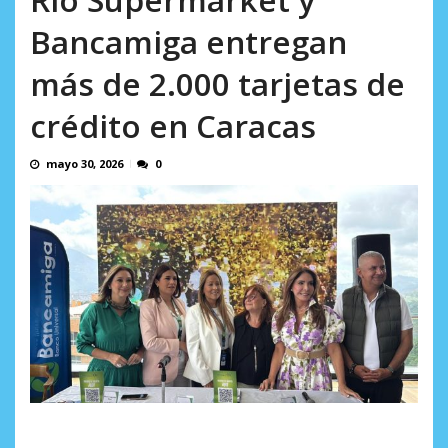
incumplidas...
AGOSTO 6, 2026
Bancamiga entregan
más de 2.000 tarjetas de
crédito en Caracas
mayo 30, 2026
0