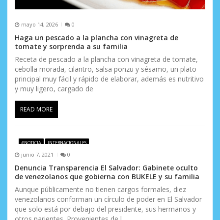
s
mayo 14, 2026
0
Haga un pescado a la plancha con vinagreta de
tomate y sorprenda a su familia
Receta de pescado a la plancha con vinagreta de tomate,
cebolla morada, cilantro, salsa ponzu y sésamo, un plato
principal muy fácil y rápido de elaborar, además es nutritivo
y muy ligero, cargado de
READ MORE
#NOTICIA
INTERNACIONALES
junio 7, 2021
0
Denuncia Transparencia El Salvador: Gabinete oculto
de venezolanos que gobierna con BUKELE y su familia
Aunque públicamente no tienen cargos formales, diez
venezolanos conforman un círculo de poder en El Salvador
que solo está por debajo del presidente, sus hermanos y
otros parientes. Provenientes de l