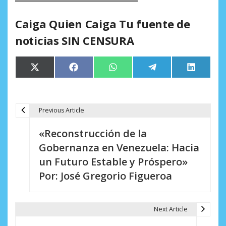
Caiga Quien Caiga Tu fuente de
noticias SIN CENSURA
Compartir
Compartir
Compartir
Compartir
Comparti
X
Facebook
WhatsApp
Telegram
LinkedIn
en
en
en
en
en
(Twitter)
Previous Article
N
«Reconstrucción de la
a
Gobernanza en Venezuela: Hacia
v
un Futuro Estable y Próspero»
e
Por: José Gregorio Figueroa
g
a
Next Article