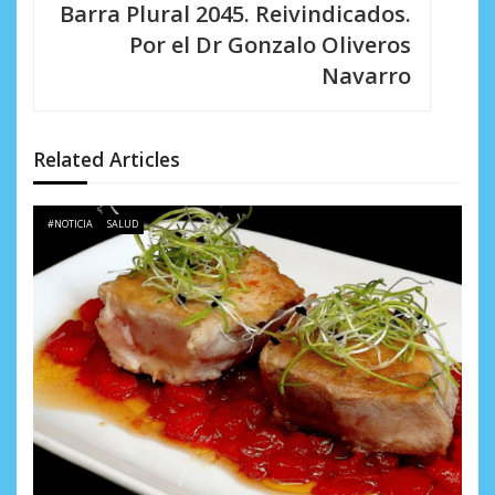
c
Barra Plural 2045. Reivindicados.
i
Por el Dr Gonzalo Oliveros
Navarro
ó
n
d
Related Articles
e
#NOTICIA
SALUD
e
n
t
r
a
d
a