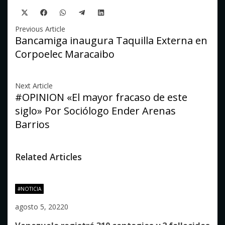
Compartir
Compartir
Compartir
Compartir
Compartir
X
Facebook
WhatsApp
Telegram
LinkedIn
en
en
en
en
en
(Twitter)
Navegación
Previous Article
Bancamiga inaugura Taquilla Externa en
de
Corpoelec Maracaibo
entradas
Next Article
#OPINION «El mayor fracaso de este
siglo» Por Sociólogo Ender Arenas
Barrios
Related Articles
#NOTICIA
agosto 5, 2022
0