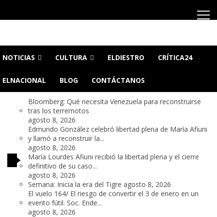
Skip
Skip
to
to
navigation
content
CaigaQuienCaiga.net
Tu fuente de noticias SIN CENSURA
NOTICIAS
CULTURA
ELDIESTRO
CRÍTICA24
ELNACIONAL
BLOG
CONTÁCTANOS
Bloomberg: Qué necesita Venezuela para reconstruirse
tras los terremotos
agosto 8, 2026
Edmundo González celebró libertad plena de María Afiuni
y llamó a reconstruir la...
agosto 8, 2026
María Lourdes Afiuni recibió la libertad plena y el cierre
definitivo de su caso...
agosto 8, 2026
Semana: Inicia la era del Tigre
agosto 8, 2026
El vuelo 164/ El riesgo de convertir el 3 de enero en un
evento fútil. Soc. Ende...
agosto 8, 2026